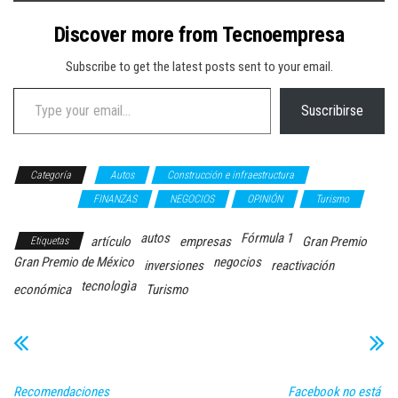
Discover more from Tecnoempresa
Subscribe to get the latest posts sent to your email.
Type your email…
Suscribirse
Categoría
Autos
Construcción e infraestructura
ECONOMIA
FINANZAS
NEGOCIOS
OPINIÓN
Turismo
autos
Fórmula 1
artículo
empresas
Gran Premio
Etiquetas
Gran Premio de México
negocios
inversiones
reactivación
tecnologìa
económica
Turismo
Recomendaciones
Facebook no está