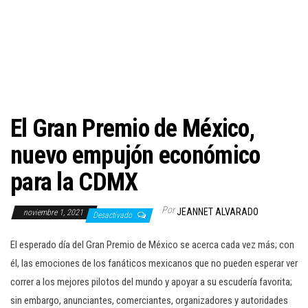
c
i
ó
n
El Gran Premio de México,
nuevo empujón económico
para la CDMX
Por
JEANNET ALVARADO
noviembre 1, 2021
Desactivado
El esperado día del Gran Premio de México se acerca cada vez más; con
él, las emociones de los fanáticos mexicanos que no pueden esperar ver
correr a los mejores pilotos del mundo y apoyar a su escudería favorita;
sin embargo, anunciantes, comerciantes, organizadores y autoridades