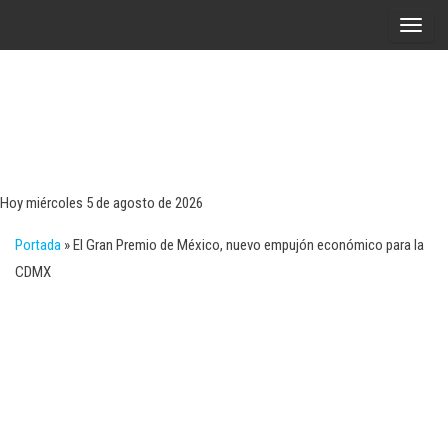
Saltar
A
al
l
contenido
t
e
r
Tecn
Noticias 
opinión
n
sobre
a
tecnologí
Hoy miércoles 5 de agosto de 2026
y
r
negocio
Portada
»
El Gran Premio de México, nuevo empujón económico para la
l
CDMX
a
n
a
v
e
g
a