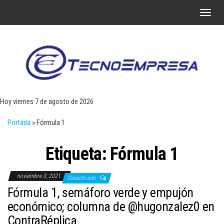
Saltar
A
al
l
contenido
t
e
r
Tecn
Noticias 
opinión
n
sobre
a
tecnologí
Hoy viernes 7 de agosto de 2026
y
r
negocio
Portada
»
Fórmula 1
l
a
Etiqueta:
Fórmula 1
n
a
noviembre 3, 2021
v
Desactivado
Fórmula 1, semáforo verde y empujón
e
económico; columna de @hugonzalez0 en
g
ContraRéplica
a