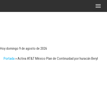
Saltar
A
al
l
contenido
t
e
r
Tecn
Noticias 
opinión
n
sobre
a
tecnologí
Hoy domingo 9 de agosto de 2026
y
r
negocio
Portada
»
Activa AT&T México Plan de Continuidad por huracán Beryl
l
a
n
a
v
e
g
a