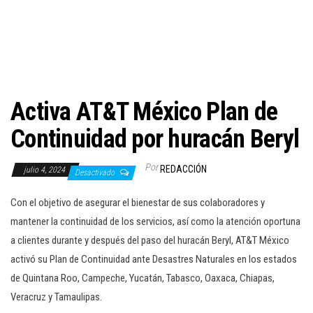
c
i
ó
n
Activa AT&T México Plan de
Continuidad por huracán Beryl
Por
REDACCIÓN
julio 4, 2024
Desactivado
Con el objetivo de asegurar el bienestar de sus colaboradores y
mantener la continuidad de los servicios, así como la atención oportuna
a clientes durante y después del paso del huracán Beryl, AT&T México
activó su Plan de Continuidad ante Desastres Naturales en los estados
de Quintana Roo, Campeche, Yucatán, Tabasco, Oaxaca, Chiapas,
Veracruz y Tamaulipas.