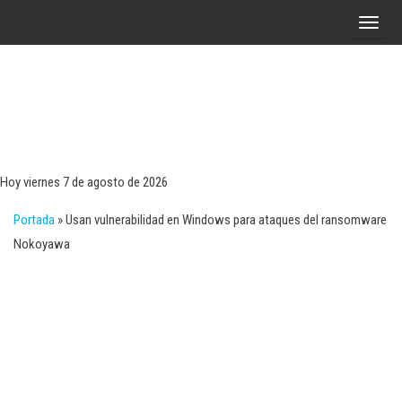
Saltar
A
al
l
contenido
t
e
r
Tecn
Noticias 
opinión
n
sobre
a
tecnologí
Hoy viernes 7 de agosto de 2026
y
r
negocio
Portada
»
Usan vulnerabilidad en Windows para ataques del ransomware
l
Nokoyawa
a
n
a
v
e
g
a