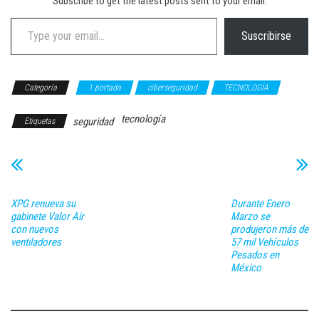
Subscribe to get the latest posts sent to your email.
Type your email…
Suscribirse
Categoría
1 portada
ciberseguridad
TECNOLOGÍA
tecnología
seguridad
Etiquetas
XPG renueva su
Durante Enero
gabinete Valor Air
Marzo se
con nuevos
produjeron más de
ventiladores
57 mil Vehículos
Pesados en
México