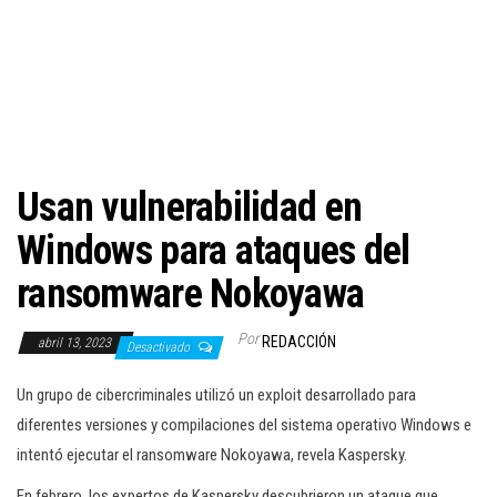
c
i
ó
n
Usan vulnerabilidad en
Windows para ataques del
ransomware Nokoyawa
Por
REDACCIÓN
abril 13, 2023
Desactivado
Un grupo de cibercriminales utilizó un exploit desarrollado para
diferentes versiones y compilaciones del sistema operativo Windows e
intentó ejecutar el ransomware Nokoyawa, revela Kaspersky.
En febrero, los expertos de Kaspersky descubrieron un ataque que