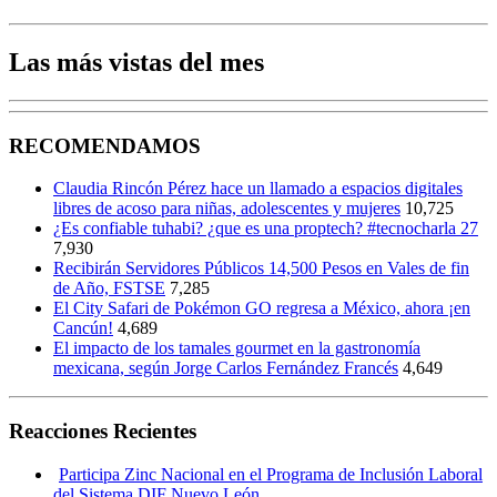
Las más vistas del mes
RECOMENDAMOS
Claudia Rincón Pérez hace un llamado a espacios digitales
libres de acoso para niñas, adolescentes y mujeres
10,725
¿Es confiable tuhabi? ¿que es una proptech? #tecnocharla 27
7,930
Recibirán Servidores Públicos 14,500 Pesos en Vales de fin
de Año, FSTSE
7,285
El City Safari de Pokémon GO regresa a México, ahora ¡en
Cancún!
4,689
El impacto de los tamales gourmet en la gastronomía
mexicana, según Jorge Carlos Fernández Francés
4,649
Reacciones Recientes
Participa Zinc Nacional en el Programa de Inclusión Laboral
del Sistema DIF Nuevo León