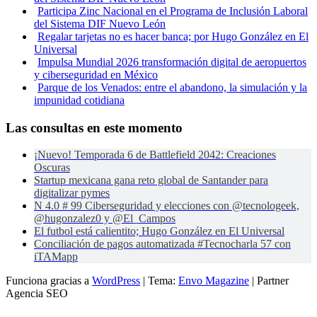
Participa Zinc Nacional en el Programa de Inclusión Laboral
del Sistema DIF Nuevo León
Regalar tarjetas no es hacer banca; por Hugo González en El
Universal
Impulsa Mundial 2026 transformación digital de aeropuertos
y ciberseguridad en México
Parque de los Venados: entre el abandono, la simulación y la
impunidad cotidiana
Las consultas en este momento
¡Nuevo! Temporada 6 de Battlefield 2042: Creaciones
Oscuras
Startup mexicana gana reto global de Santander para
digitalizar pymes
N 4.0 # 99 Ciberseguridad y elecciones con @tecnologeek,
@hugonzalez0 y @El_Campos
El futbol está calientito; Hugo González en El Universal
Conciliación de pagos automatizada #Tecnocharla 57 con
iTAMapp
Funciona gracias a
WordPress
|
Tema:
Envo Magazine
| Partner
Agencia SEO