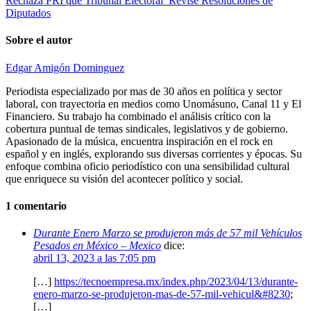
Rechaza PRI que Tribunal Electoral Revise Resoluciones de
Diputados
Sobre el autor
Edgar Amigón Dominguez
Periodista especializado por mas de 30 años en política y sector
laboral, con trayectoria en medios como Unomásuno, Canal 11 y El
Financiero. Su trabajo ha combinado el análisis crítico con la
cobertura puntual de temas sindicales, legislativos y de gobierno.
Apasionado de la música, encuentra inspiración en el rock en
español y en inglés, explorando sus diversas corrientes y épocas. Su
enfoque combina oficio periodístico con una sensibilidad cultural
que enriquece su visión del acontecer político y social.
1 comentario
Durante Enero Marzo se produjeron más de 57 mil Vehículos
Pesados en México – Mexico
dice:
abril 13, 2023 a las 7:05 pm
[…]
https://tecnoempresa.mx/index.php/2023/04/13/durante-
enero-marzo-se-produjeron-mas-de-57-mil-vehicul&#8230
;
[…]