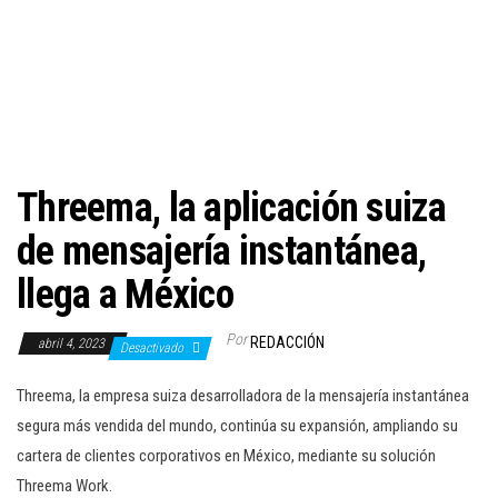
c
i
ó
n
Threema, la aplicación suiza
de mensajería instantánea,
llega a México
Por
REDACCIÓN
abril 4, 2023
Desactivado
Threema, la empresa suiza desarrolladora de la mensajería instantánea
segura más vendida del mundo, continúa su expansión, ampliando su
cartera de clientes corporativos en México, mediante su solución
Threema Work.