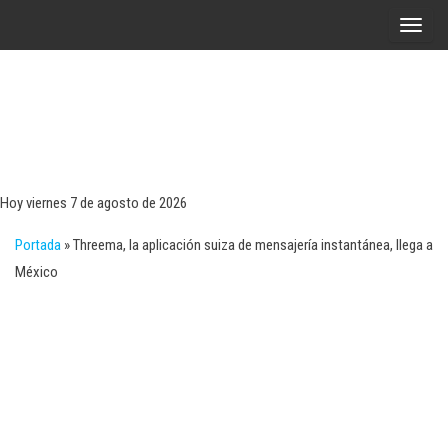
Saltar
A
al
l
contenido
t
e
r
Tecn
Noticias 
opinión
n
sobre
a
tecnologí
Hoy viernes 7 de agosto de 2026
y
r
negocio
Portada
»
Threema, la aplicación suiza de mensajería instantánea, llega a
l
México
a
n
a
v
e
g
a