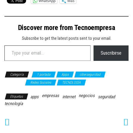
WhatsApp
Más
Discover more from Tecnoempresa
Subscribe to get the latest posts sent to your email.
Type your email…
Suscribirse
Categoría
1 portada
Apps
ciberseguridad
NEGOCIOS
Redes Sociales
TECNOLOGÍA
empresas
negocios
apps
internet
seguridad
Etiquetas
tecnología