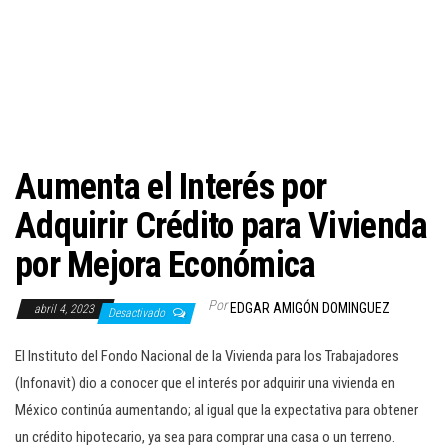
c
i
ó
n
Aumenta el Interés por
Adquirir Crédito para Vivienda
por Mejora Económica
Por
EDGAR AMIGÓN DOMINGUEZ
abril 4, 2023
Desactivado
El Instituto del Fondo Nacional de la Vivienda para los Trabajadores
(Infonavit) dio a conocer que el interés por adquirir una vivienda en
México continúa aumentando; al igual que la expectativa para obtener
un crédito hipotecario, ya sea para comprar una casa o un terreno.