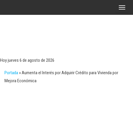
Saltar
A
al
l
contenido
t
e
r
Tecn
Noticias 
opinión
n
sobre
a
tecnologí
Hoy jueves 6 de agosto de 2026
y
r
negocio
Portada
»
Aumenta el Interés por Adquirir Crédito para Vivienda por
l
Mejora Económica
a
n
a
v
e
g
a