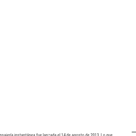
nsajería instantánea fue lanzada el 14 de agosto de 2013. Lo que