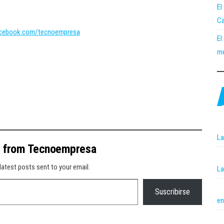
El
Ca
acebook.com/tecnoempresa
El
me
La
e from Tecnoempresa
latest posts sent to your email.
La
Suscribirse
en