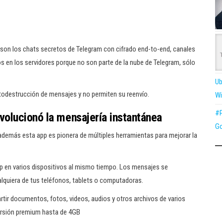
o son los chats secretos de Telegram con cifrado end-to-end, canales
 en los servidores porque no son parte de la nube de Telegram, sólo
Ub
todestrucción de mensajes y no permiten su reenvío.
Wi
#P
volucionó la mensajería instantánea
Go
 además esta app es pionera de múltiples herramientas para mejorar la
p en varios dispositivos al mismo tiempo. Los mensajes se
lquiera de tus teléfonos, tablets o computadoras.
tir documentos, fotos, videos, audios y otros archivos de varios
 versión premium hasta de 4GB