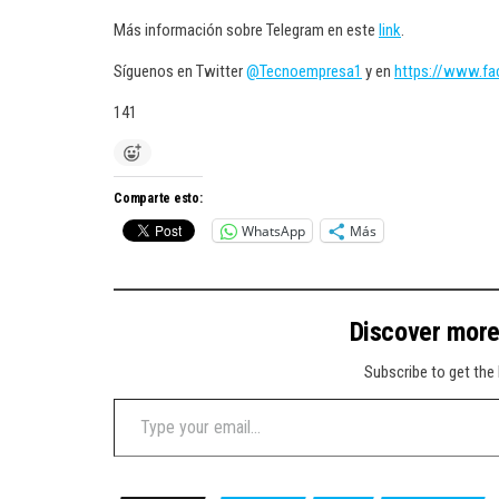
Más información sobre Telegram en este
link
.
Síguenos en Twitter
@Tecnoempresa1
y en
https://www.f
141
Comparte esto:
WhatsApp
Más
Discover mor
Subscribe to get the 
Type your email…