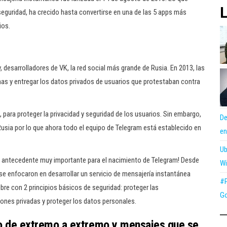
L
guridad, ha crecido hasta convertirse en una de las 5 apps más
ios.
 desarrolladores de VK, la red social más grande de Rusia. En 2013, las
nas y entregar los datos privados de usuarios que protestaban contra
ara proteger la privacidad y seguridad de los usuarios. Sin embargo,
De
Rusia por lo que ahora todo el equipo de Telegram está establecido en
en
Ub
n antecedente muy importante para el nacimiento de Telegram! Desde
Wi
se enfocaron en desarrollar un servicio de mensajería instantánea
#P
libre con 2 principios básicos de seguridad: proteger las
Go
ones privadas y proteger los datos personales.
o de extremo a extremo y mensajes que se