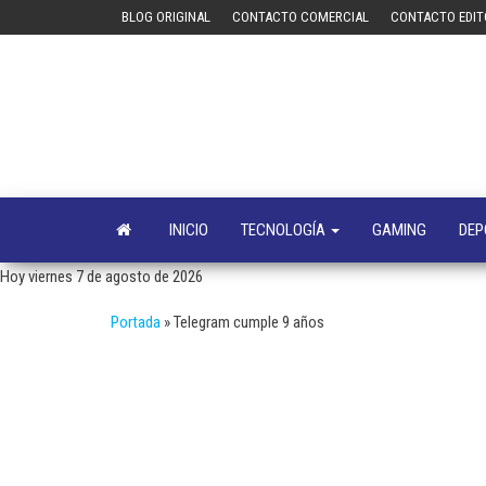
Saltar
BLOG ORIGINAL
CONTACTO COMERCIAL
CONTACTO EDIT
al
contenido
INICIO
TECNOLOGÍA
GAMING
DEP
Hoy viernes 7 de agosto de 2026
Portada
»
Telegram cumple 9 años