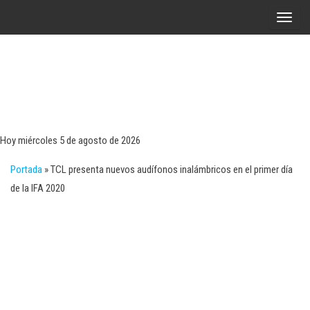
Saltar
A
al
l
contenido
t
e
r
Tecn
Noticias 
opinión
n
sobre
a
tecnologí
Hoy miércoles 5 de agosto de 2026
y
r
negocio
Portada
»
TCL presenta nuevos audífonos inalámbricos en el primer día
l
de la IFA 2020
a
n
a
v
e
g
a