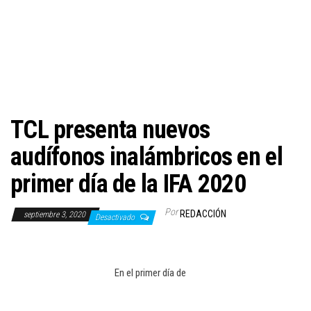
c
i
ó
n
TCL presenta nuevos
audífonos inalámbricos en el
primer día de la IFA 2020
Por
REDACCIÓN
septiembre 3, 2020
Desactivado
En el primer día de