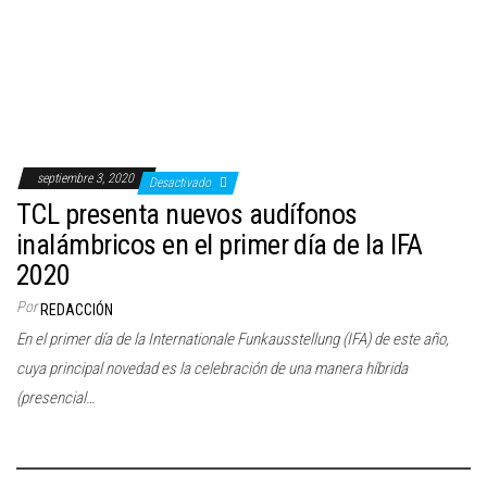
c
i
ó
n
septiembre 3, 2020
Desactivado
TCL presenta nuevos audífonos
inalámbricos en el primer día de la IFA
2020
Por
REDACCIÓN
En el primer día de la Internationale Funkausstellung (IFA) de este año,
cuya principal novedad es la celebración de una manera híbrida
(presencial…