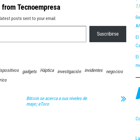
e from Tecnoempresa
7,
Re
latest posts sent to your email.
Añ
Suscribirse
El
Ca
El
me
ispositivos
Háptica
invidentes
gadgets
investigación
negocios
rios
Bitcoin se acerca a sus niveles de
mayo; eToro
Co
La