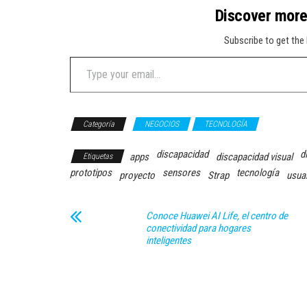
Discover mor
Subscribe to get the 
Type your email…
Categoría
NEGOCIOS
TECNOLOGÍA
discapacidad
d
apps
discapacidad visual
Etiquetas
prototipos
sensores
tecnología
proyecto
Strap
usua
Conoce Huawei AI Life, el centro de
conectividad para hogares
inteligentes