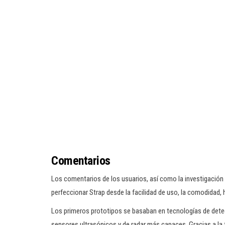
Comentarios
Los comentarios de los usuarios, así como la investigación y
perfeccionar Strap desde la facilidad de uso, la comodidad, h
Los primeros prototipos se basaban en tecnologías de detec
sensores ultrasónicos y de radar más capaces. Gracias a la f