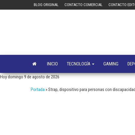
Saltar
BLOG ORIGINAL
CONTACTO COMERCIAL
CONTACTO EDIT
al
contenido
INICIO
TECNOLOGÍA
GAMING
DEP
Hoy domingo 9 de agosto de 2026
Portada
»
Strap, dispositivo para personas con discapacidad