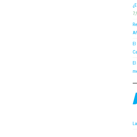
¿E
7,
Re
Añ
El
Ca
El
me
La