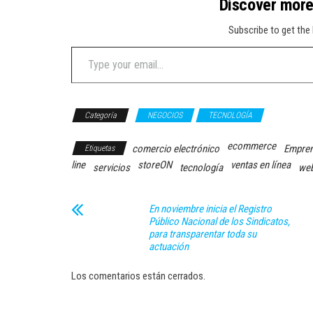
Discover mor
Subscribe to get the 
Type your email…
Categoría
NEGOCIOS
TECNOLOGÍA
ecommerce
comercio electrónico
Empre
Etiquetas
line
storeON
ventas en línea
servicios
tecnología
we
En noviembre inicia el Registro
Público Nacional de los Sindicatos,
para transparentar toda su
actuación
Los comentarios están cerrados.