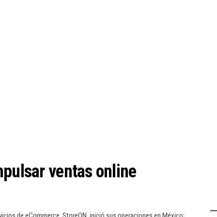
mpulsar ventas online
ervicios de eCommerce, StoreON, inició sus operaciones en México;