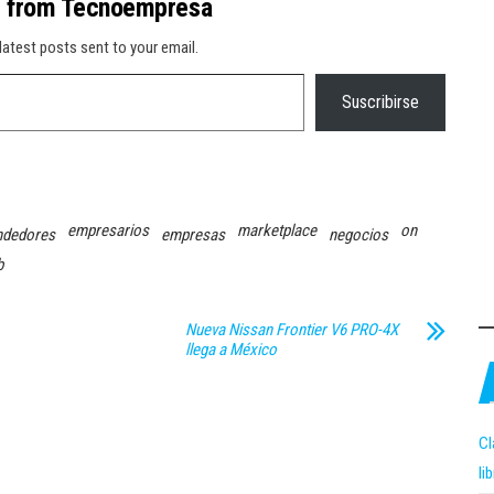
e from Tecnoempresa
latest posts sent to your email.
Suscribirse
empresarios
marketplace
on
ndedores
empresas
negocios
b
Nueva Nissan Frontier V6 PRO-4X
llega a México
Cl
li