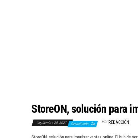
StoreON, solución para i
Por
REDACCIÓN
septiembre 28, 2021
Desactivado
StoreON, solución para impulsar ventas online. El hub de s