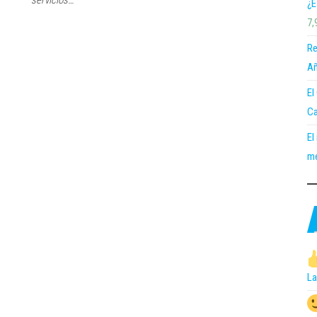
servicios…
¿E
7,
Re
Añ
El
Ca
El
me
La