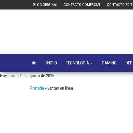
Saltar
BLOG ORIGINAL
CONTACTO COMERCIAL
CONTACTO EDIT
al
contenido
INICIO
TECNOLOGÍA
GAMING
DEP
Hoy jueves 6 de agosto de 2026
Portada
»
ventas en línea