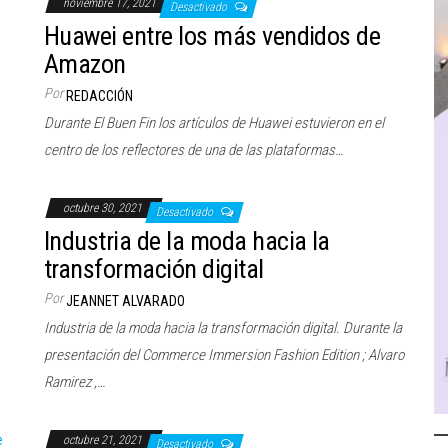
noviembre 17, 2021
Desactivado
Huawei entre los más vendidos de
Amazon
Por
REDACCIÓN
Durante El Buen Fin los artículos de Huawei estuvieron en el
centro de los reflectores de una de las plataformas…
octubre 30, 2021
Desactivado
Industria de la moda hacia la
transformación digital
Por
JEANNET ALVARADO
Industria de la moda hacia la transformación digital. Durante la
presentación del Commerce Immersion Fashion Edition ; Alvaro
Ramirez ,…
octubre 21, 2021
Desactivado