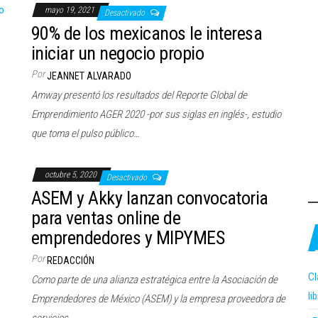
mayo 19, 2021
Desactivado
90% de los mexicanos le interesa
iniciar un negocio propio
Por
JEANNET ALVARADO
Amway presentó los resultados del Reporte Global de
Emprendimiento AGER 2020 -por sus siglas en inglés-, estudio
que toma el pulso público…
octubre 5, 2020
Desactivado
ASEM y Akky lanzan convocatoria
para ventas online de
emprendedores y MIPYMES
Por
REDACCIÓN
Cl
Como parte de una alianza estratégica entre la Asociación de
li
Emprendedores de México (ASEM) y la empresa proveedora de