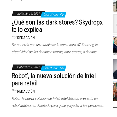
septiembre 6, 2021
Desactivado
¿Qué son las dark stores? Skydropx
te lo explica
Por
REDACCIÓN
De acuerdo con un estudio de la consultora AT Kearney, la
efectividad de las tiendas oscuras, dark stores, o tiendas…
septiembre 1, 2021
Desactivado
Robot’, la nueva solución de Intel
para retail
Por
REDACCIÓN
Robot’ la nueva solución de Intel. Intel México presentó un
robot autónomo, diseñado para guiar y ayudar a las personas…