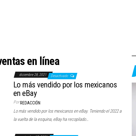
ventas en línea
diciembre 28, 2021
Desactivado
Lo más vendido por los mexicanos
en eBay
Por
REDACCIÓN
Lo más vendido por los mexicanos en eBay. Teniendo el 2022 a
la vuelta de la esquina, eBay ha recopilado…