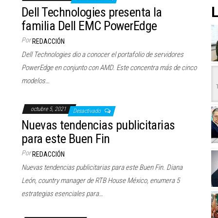
L
Dell Technologies presenta la
familia Dell EMC PowerEdge
Por
REDACCIÓN
Dell Technologies dio a conocer el portafolio de servidores
PowerEdge en conjunto con AMD. Este concentra más de cinco
modelos…
octubre 5, 2021
Desactivado
Nuevas tendencias publicitarias
para este Buen Fin
Por
REDACCIÓN
Nuevas tendencias publicitarias para este Buen Fin. Diana
León, country manager de RTB House México, enumera 5
estrategias esenciales para…