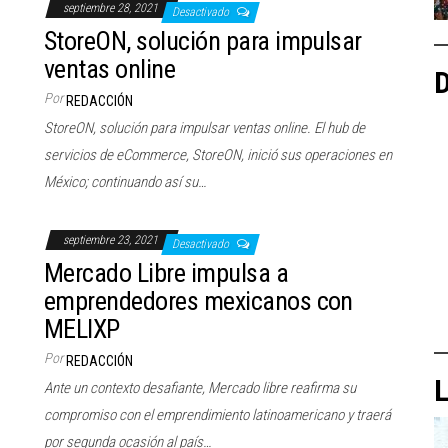
septiembre 28, 2021
Desactivado
StoreON, solución para impulsar
ventas online
D
Por
REDACCIÓN
StoreON, solución para impulsar ventas online. El hub de
servicios de eCommerce, StoreON, inició sus operaciones en
México; continuando así su…
septiembre 23, 2021
Desactivado
Mercado Libre impulsa a
emprendedores mexicanos con
MELIXP
Por
REDACCIÓN
L
Ante un contexto desafiante, Mercado libre reafirma su
compromiso con el emprendimiento latinoamericano y traerá
por segunda ocasión al país…