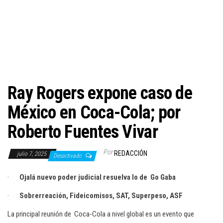
c
i
ó
n
Ray Rogers expone caso de
México en Coca-Cola; por
Roberto Fuentes Vivar
Por
REDACCIÓN
julio 7, 2025
Desactivado
·
Ojalá nuevo poder judicial resuelva lo de Go Gaba
·
Sobrerreación, Fideicomisos, SAT, Superpeso, ASF
La principal reunión de Coca-Cola a nivel global es un evento que