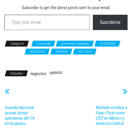
Subscribe to get the latest posts sent to your email.
Type your email…
Suscribirse
Categoría
1 portada
alimentos y bebidas
ECONOMIA
FINANZAS
NEGOCIOS
OPINIÓN
POLÍTICA
Roberto Fuentes
Vivar
opinión
negocios
Etiquetas
Guardia Nacional
Michelin nombra a
asume tareas
Faiez Pisal como
operativas del C4
CEO en México y
en Acapulco
América Central