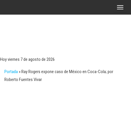
Saltar
A
al
l
contenido
t
e
r
Tecn
Noticias 
opinión
n
sobre
a
tecnologí
Hoy viernes 7 de agosto de 2026
y
r
negocio
Portada
»
Ray Rogers expone caso de México en Coca-Cola; por
l
Roberto Fuentes Vivar
a
n
a
v
e
g
a