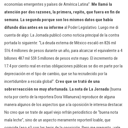
economías emergentes y países de América Latina”.
Me llamó la
atención por dos razones, la primera, repito, que fuera en fin de
semana. La segunda porque son los mismos datos que había
difundo días antes en su informe
al Poder Legislativo. Luego me di
cuenta de algo: La Jornada publicó como noticia principal de la contra
portada lo siguiente: “La deuda externa de México escaló en 826 mil
516.4 millones de pesos durante un año, para alcanzar el equivalente a 4
billones 487 mil 559.5 millones de pesos este mayo. El incremento de
17.4 por ciento real en estas obligaciones públicas se dio en parte por la
depreciación en el tipo de cambio, que se ha recrudecido por la
incertidumbre a escala global”.
Creo que se trató de una
sobrerreacción no muy afortunada. La nota de La Jornada
(buena
nota por cierto de la reportera Dora Villanueva) reproduce de alguna
manera algunos de los aspectos que a la oposición le interesa destacar.
No creo que se trate de aquel viejo refrán periodístico de “buena nota
mala leche”, sino de un aspecto meramente reporteril loable, que
coincide (eso sí) con las tesis de la oposición. Pero me pregunto ¿vale