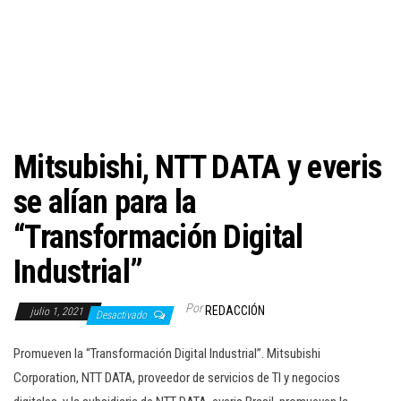
c
i
ó
n
Mitsubishi, NTT DATA y everis
se alían para la
“Transformación Digital
Industrial”
Por
REDACCIÓN
julio 1, 2021
Desactivado
Promueven la “Transformación Digital Industrial”. Mitsubishi
Corporation, NTT DATA, proveedor de servicios de TI y negocios