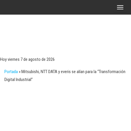
Saltar
A
al
l
contenido
t
e
r
Tecn
Noticias 
opinión
n
sobre
a
tecnologí
Hoy viernes 7 de agosto de 2026
y
r
negocio
Portada
»
Mitsubishi, NTT DATA y everis se alían para la “Transformación
l
Digital Industrial”
a
n
a
v
e
g
a