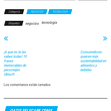
Categoría
NEGOCIOS
TECNOLOGÍA
tecnología
negocios
Etiquetas
¡A que no te las
Consumidores
sabes todas! 10
quieren más
frases
sustentabilidad en
memorables de
alimentos y
personajes
bebidas
Ubisoft
Los comentarios están cerrados.
OAZIS SELFCARE CDMX