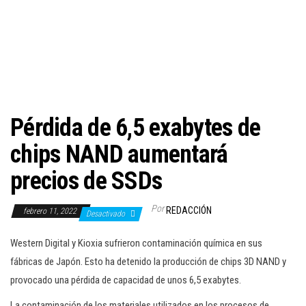
c
i
ó
n
Pérdida de 6,5 exabytes de
chips NAND aumentará
precios de SSDs
Por
REDACCIÓN
febrero 11, 2022
Desactivado
Western Digital y Kioxia sufrieron contaminación química en sus
fábricas de Japón. Esto ha detenido la producción de chips 3D NAND y
provocado una pérdida de capacidad de unos 6,5 exabytes.
La contaminación de los materiales utilizados en los procesos de