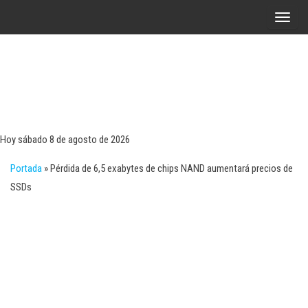
Saltar
A
al
l
contenido
t
e
r
Tecn
Noticias 
opinión
n
sobre
a
tecnologí
Hoy sábado 8 de agosto de 2026
y
r
negocio
Portada
»
Pérdida de 6,5 exabytes de chips NAND aumentará precios de
l
SSDs
a
n
a
v
e
g
a