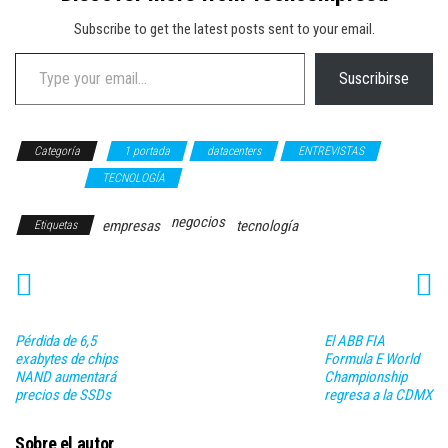
Subscribe to get the latest posts sent to your email.
Type your email…
Suscribirse
Categoría
1 portada
datacenters
ENTREVISTAS
NEGOCIOS
TECNOLOGÍA
negocios
empresas
tecnología
Etiquetas
Pérdida de 6,5
El ABB FIA
exabytes de chips
Formula E World
NAND aumentará
Championship
precios de SSDs
regresa a la CDMX
Sobre el autor