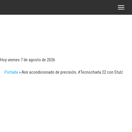
Saltar
A
al
l
contenido
t
e
r
Tecn
Noticias 
opinión
n
sobre
a
tecnologí
Hoy viernes 7 de agosto de 2026
y
r
negocio
Portada
»
Aire acondicionado de precisión, #Tecnocharla 22 con Stulz
l
a
n
a
v
e
g
a