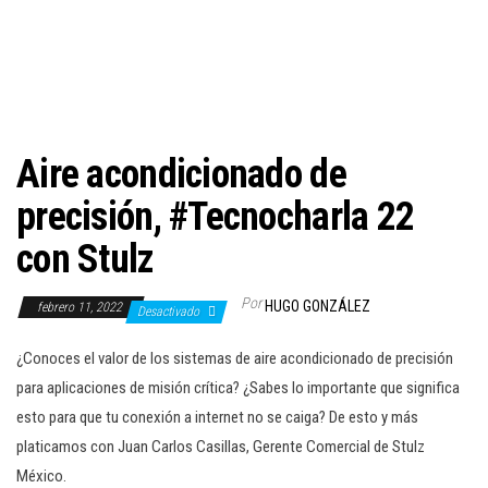
c
i
ó
n
Aire acondicionado de
precisión, #Tecnocharla 22
con Stulz
Por
HUGO GONZÁLEZ
febrero 11, 2022
Desactivado
¿Conoces el valor de los sistemas de aire acondicionado de precisión
para aplicaciones de misión crítica? ¿Sabes lo importante que significa
esto para que tu conexión a internet no se caiga? De esto y más
platicamos con Juan Carlos Casillas, Gerente Comercial de Stulz
México.