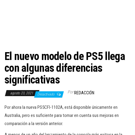
c
i
ó
n
El nuevo modelo de PS5 llega
con algunas diferencias
significativas
Por
REDACCIÓN
agosto 23, 2021
Desactivado
Por ahora la nueva PS5
CFI-1102A, está disponible únicamente en
Australia, pero es suficiente para tomar en cuenta sus mejoras en
comparación a la versión anterior.
A menos de un año del lanzamiento de la consola más exitosa en la