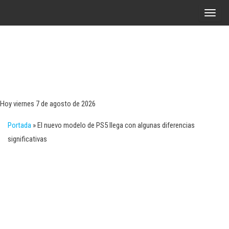
Saltar
A
al
l
contenido
t
e
r
Tecn
Noticias 
opinión
n
sobre
a
tecnologí
Hoy viernes 7 de agosto de 2026
y
r
negocio
Portada
»
El nuevo modelo de PS5 llega con algunas diferencias
l
significativas
a
n
a
v
e
g
a