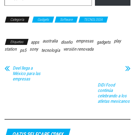
Categoría
Gadgets
Software
TECNOLOGÍA
Videojuegos
australia
empresas
play
apps
diseño
gadgets
Etiquetas
station
sony
versión renovada
ps5
tecnología
Deel llega a
México para las
empresas
DiDi Food
continúa
celebrando a los
atletas mexicanos
OAZIS SELFCARE CDMX