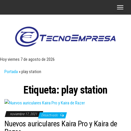
Saltar
A
al
l
contenido
t
e
r
Tecn
Noticias 
opinión
n
sobre
a
tecnologí
Hoy viernes 7 de agosto de 2026
y
r
negocio
Portada
»
play station
l
a
Etiqueta:
play station
n
a
v
e
noviembre 17, 2021
Desactivado
g
Nuevos auriculares Kaira Pro y Kaira de
a