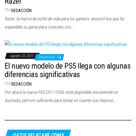
Razer
c
Por
REDACCIÓN
i
Razer, la marca de estilo de vida para los gamers; anunció hoy que ha
ó
expandido su gama para consolas con…
n
agosto 23, 2021
Desactivado
El nuevo modelo de PS5 llega con algunas
diferencias significativas
Por
REDACCIÓN
Por ahora la nueva PS5 CFI-1102A, está disponible únicamente en
Australia, pero es suficiente para tomar en cuenta sus mejoras…
OAZIS SELFCARE CDMX