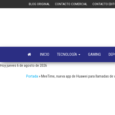
Saltar
BLOG ORIGINAL
CONTACTO COMERCIAL
CONTACTO EDIT
al
contenido
INICIO
TECNOLOGÍA
GAMING
DEP
Hoy jueves 6 de agosto de 2026
Portada
»
MeeTime, nueva app de Huawei para llamadas de v