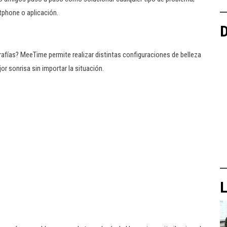
tphone o aplicación.
D
rafías? MeeTime permite realizar distintas configuraciones de belleza
r sonrisa sin importar la situación.
L