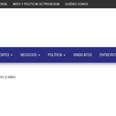
ORIAL
AVISO Y POLÍTICAS DE PRIVACIDAD
QUIÉNES SOMOS
Tecn
Noticias 
opinión
sobre
tecnologí
y
negocio
ORTES
NEGOCIOS
POLÍTICA
SINDICATOS
ENTREVIS
oz y video