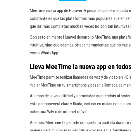
MeeTime nueva app de Huawei. A pesar de que el mercado es
constante es que las plataformas más populares suelen ser s
que las más completas muchas veces no son tan intuitivas ni
Con esto en mente Huawei desarrolló MeeTime, una platafor
intuitiva, sino que además ofrece herramientas que no vas 
como WhatsApp.
Lleva MeeTime la nueva app en todos 
MeeTime permite realizar llamadas de voz y de video en HD 
iniciar MeeTime en tu smartphone y pasar la llamada de man
Además de la versatilidad y comodidad que tendrás al poder
ésta permanecerá clara y fluida, incluso en malas condiciones
cobertura WiFi o de internet móvil.
Además, MeeTime te permite compartir tu pantalla durante u
manera será mucho más sencillo explicarle a tus familiares