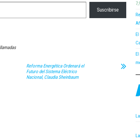
7,
Suscribirse
Re
Añ
El
Ca
llamadas
El
me
Reforma Energética Ordenará el
Futuro del Sistema Eléctrico
Nacional, Claudia Sheinbaum
La
La