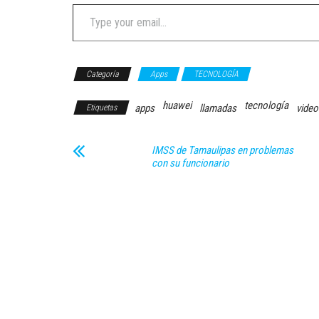
Type your email…
Categoría
Apps
TECNOLOGÍA
huawei
tecnología
apps
llamadas
video
Etiquetas
IMSS de Tamaulipas en problemas
con su funcionario