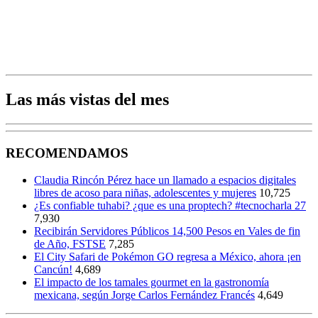
Las más vistas del mes
RECOMENDAMOS
Claudia Rincón Pérez hace un llamado a espacios digitales
libres de acoso para niñas, adolescentes y mujeres
10,725
¿Es confiable tuhabi? ¿que es una proptech? #tecnocharla 27
7,930
Recibirán Servidores Públicos 14,500 Pesos en Vales de fin
de Año, FSTSE
7,285
El City Safari de Pokémon GO regresa a México, ahora ¡en
Cancún!
4,689
El impacto de los tamales gourmet en la gastronomía
mexicana, según Jorge Carlos Fernández Francés
4,649