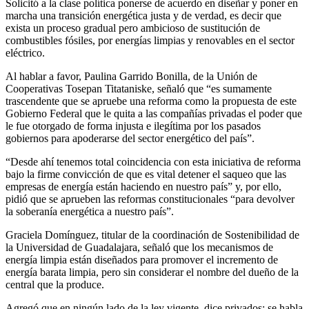
Solicitó a la clase política ponerse de acuerdo en diseñar y poner en
marcha una transición energética justa y de verdad, es decir que
exista un proceso gradual pero ambicioso de sustitución de
combustibles fósiles, por energías limpias y renovables en el sector
eléctrico.
Al hablar a favor, Paulina Garrido Bonilla, de la Unión de
Cooperativas Tosepan Titataniske, señaló que “es sumamente
trascendente que se apruebe una reforma como la propuesta de este
Gobierno Federal que le quita a las compañías privadas el poder que
le fue otorgado de forma injusta e ilegítima por los pasados
gobiernos para apoderarse del sector energético del país”.
“Desde ahí tenemos total coincidencia con esta iniciativa de reforma
bajo la firme convicción de que es vital detener el saqueo que las
empresas de energía están haciendo en nuestro país” y, por ello,
pidió que se aprueben las reformas constitucionales “para devolver
la soberanía energética a nuestro país”.
Graciela Domínguez, titular de la coordinación de Sostenibilidad de
la Universidad de Guadalajara, señaló que los mecanismos de
energía limpia están diseñados para promover el incremento de
energía barata limpia, pero sin considerar el nombre del dueño de la
central que la produce.
Agregó que en ningún lado de la ley vigente, dice privados; se habla