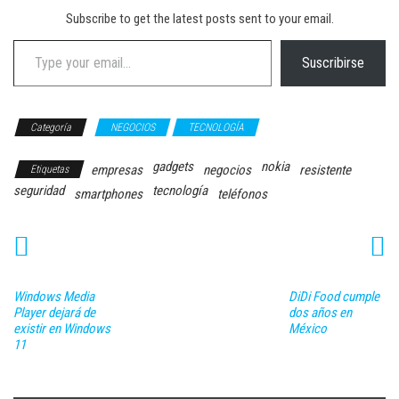
Subscribe to get the latest posts sent to your email.
Type your email…
Suscribirse
Categoría
NEGOCIOS
TECNOLOGÍA
gadgets
nokia
empresas
negocios
resistente
Etiquetas
seguridad
tecnología
smartphones
teléfonos
Windows Media
DiDi Food cumple
Player dejará de
dos años en
existir en Windows
México
11