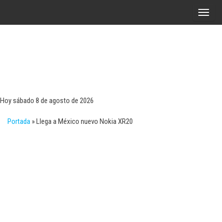
Saltar
A
al
l
contenido
t
e
r
Tecn
Noticias 
opinión
n
sobre
a
tecnologí
Hoy sábado 8 de agosto de 2026
y
r
negocio
Portada
»
Llega a México nuevo Nokia XR20
l
a
n
a
v
e
g
a