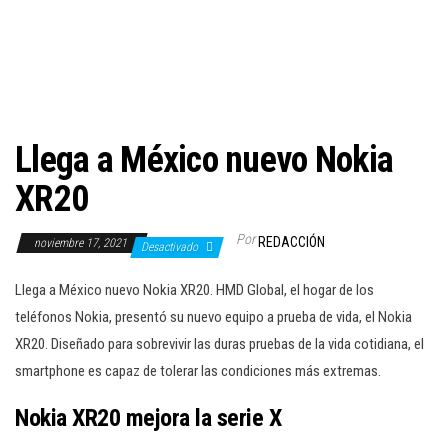
c
i
ó
n
Llega a México nuevo Nokia
XR20
Por
REDACCIÓN
noviembre 17, 2021
Desactivado
Llega a México nuevo Nokia XR20. HMD Global, el hogar de los
teléfonos Nokia, presentó su nuevo equipo a prueba de vida, el Nokia
XR20. Diseñado para sobrevivir las duras pruebas de la vida cotidiana, el
smartphone es capaz de tolerar las condiciones más extremas.
Nokia XR20 mejora la serie X