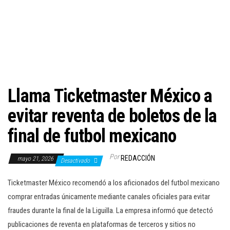
c
i
ó
n
Llama Ticketmaster México a
evitar reventa de boletos de la
final de futbol mexicano
Por
REDACCIÓN
mayo 21, 2026
Desactivado
Ticketmaster México recomendó a los aficionados del futbol mexicano
comprar entradas únicamente mediante canales oficiales para evitar
fraudes durante la final de la Liguilla. La empresa informó que detectó
publicaciones de reventa en plataformas de terceros y sitios no