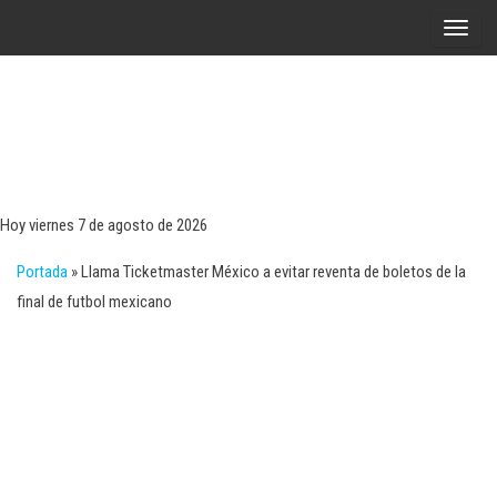
Saltar
A
al
l
contenido
t
e
r
Tecn
Noticias 
opinión
n
sobre
a
tecnologí
Hoy viernes 7 de agosto de 2026
y
r
negocio
Portada
»
Llama Ticketmaster México a evitar reventa de boletos de la
l
final de futbol mexicano
a
n
a
v
e
g
a