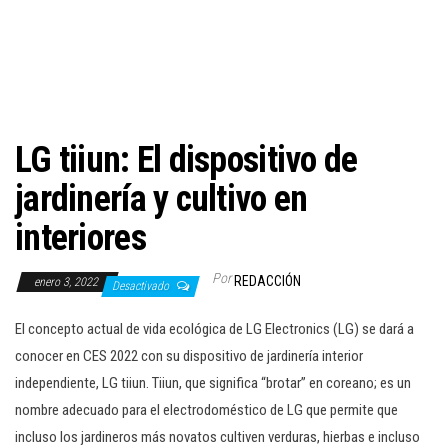
c
i
ó
n
LG tiiun: El dispositivo de
jardinería y cultivo en
interiores
Por
REDACCIÓN
enero 3, 2022
Desactivado
El concepto actual de vida ecológica de LG Electronics (LG) se dará a
conocer en CES 2022 con su dispositivo de jardinería interior
independiente, LG tiiun. Tiiun, que significa “brotar” en coreano; es un
nombre adecuado para el electrodoméstico de LG que permite que
incluso los jardineros más novatos cultiven verduras, hierbas e incluso