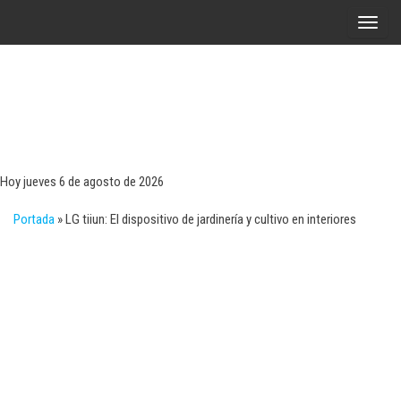
Saltar
A
al
l
contenido
t
e
r
Tecn
Noticias 
opinión
n
sobre
a
tecnologí
Hoy jueves 6 de agosto de 2026
y
r
negocio
Portada
»
LG tiiun: El dispositivo de jardinería y cultivo en interiores
l
a
n
a
v
e
g
a