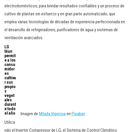
electrodomésticos; para brindar resultados confiables y un proceso de
cultivo de plantas sin esfuerzo y en gran parte automatizado; que
emplea varias tecnologías de décadas de experiencia perfeccionada en
el desarrollo de refrigeradores, purificadores de agua y sistemas de
ventilación avanzados.
LG
tiiun
permit
e a los
consu
midor
es
cultiva
r sus
propio
s
veget
ales
durant
e todo
el año
Imagen de
Milada Vigerova
en
Pixabay
Utiliza
ndo el Inverter Compressor de LG; el Sistema de Control Climático