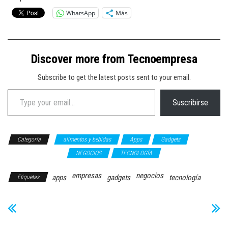
WhatsApp
Más
Discover more from Tecnoempresa
Subscribe to get the latest posts sent to your email.
Type your email…
Suscribirse
Categoría
alimentos y bebidas
Apps
Gadgets
Inteligencia Artificial
NEGOCIOS
TECNOLOGÍA
empresas
negocios
apps
gadgets
tecnología
Etiquetas