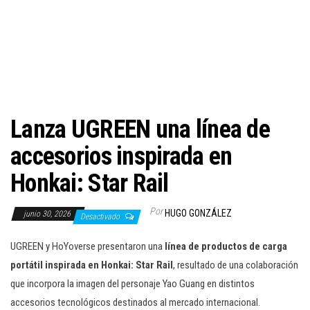
c
i
ó
n
Lanza UGREEN una línea de
accesorios inspirada en
Honkai: Star Rail
Por
HUGO GONZÁLEZ
junio 30, 2026
Desactivado
UGREEN y HoYoverse presentaron una
línea de productos de carga
portátil inspirada en Honkai: Star Rail
, resultado de una colaboración
que incorpora la imagen del personaje Yao Guang en distintos
accesorios tecnológicos destinados al mercado internacional.