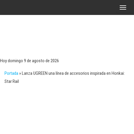
Saltar
A
al
l
contenido
t
e
r
Tecn
Noticias 
opinión
n
sobre
a
tecnologí
Hoy domingo 9 de agosto de 2026
y
r
negocio
Portada
»
Lanza UGREEN una línea de accesorios inspirada en Honkai:
l
Star Rail
a
n
a
v
e
g
a