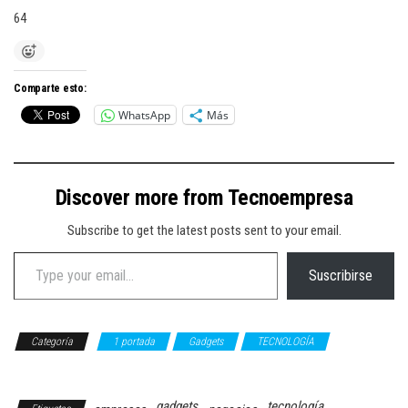
64
Comparte esto:
WhatsApp
Más
Discover more from Tecnoempresa
Subscribe to get the latest posts sent to your email.
Type your email…
Suscribirse
Categoría
1 portada
Gadgets
TECNOLOGÍA
Videojuegos
gadgets
tecnología