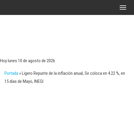
Saltar
A
al
l
contenido
t
e
r
Tecn
Noticias 
opinión
n
sobre
a
tecnologí
Hoy lunes 10 de agosto de 2026
y
r
negocio
Portada
»
Ligero Repunte de la inflación anual, Se coloca en 4.22 %, en
l
15 días de Mayo, INEGI
a
n
a
v
e
g
a