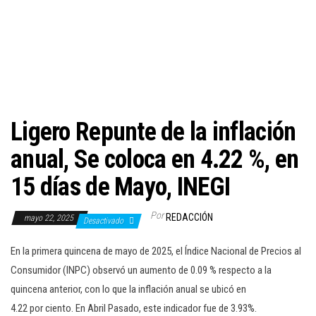
c
i
ó
n
Ligero Repunte de la inflación
anual, Se coloca en 4.22 %, en
15 días de Mayo, INEGI
Por
REDACCIÓN
mayo 22, 2025
Desactivado
En la primera quincena de mayo de 2025, el Índice Nacional de Precios al
Consumidor (INPC) observó un aumento de 0.09 % respecto a la
quincena anterior, con lo que la inflación anual se ubicó en
4.22 por ciento. En Abril Pasado, este indicador fue de 3.93%.