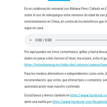
En mi colaboración semanal con Adriana Pérez Cañedo en Enfo
sobre el uso de videojuegos entre menores de edad de ese paí
entretenimiento en China, en contra de los beneficios que t
sigue en casa.
Por aquí puedes ver otros comentarios, grillas y hasta desc
dudes en pasar a leer, haznos el favor, tira el paro, echa el 
https://tecnoempresa.mx/index.php/category/opinion/hug
Para los medios alternativos e independientes como este, la
recomendación, que votes, que interactúes o comentes; son 
automatización vean nuestro contenido.
Escúchanos y léenos también en
https://www.facebook.c
darte una vuelta por
https://www.facebook.com/Ncuarent