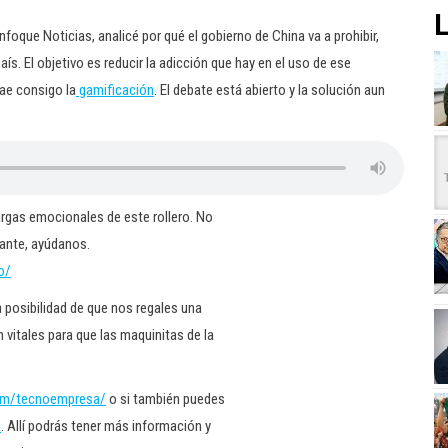
L
que Noticias, analicé por qué el gobierno de China va a prohibir,
s. El objetivo es reducir la adicción que hay en el uso de ese
rae consigo la
gamificación
. El debate está abierto y la solución aun
argas emocionales de este rollero. No
guante, ayúdanos.
o/
 posibilidad de que nos regales una
vitales para que las maquinitas de la
om/tecnoempresa/
o si también puedes
a
. Allí podrás tener más información y