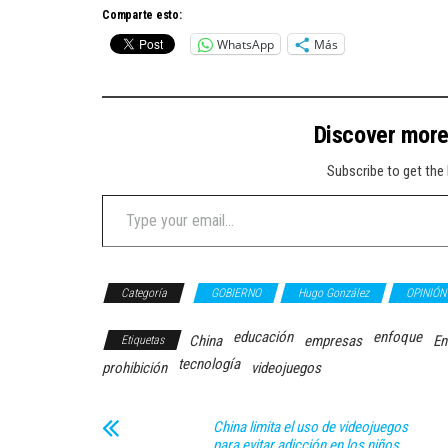
Comparte esto:
WhatsApp
Más
Discover mor
Subscribe to get the 
Type your email…
Categoría
GOBIERNO
Hugo González
OPINIÓN
educación
enfoque
China
empresas
En
Etiquetas
tecnología
prohibición
videojuegos
China limita el uso de videojuegos
para evitar adicción en los niños