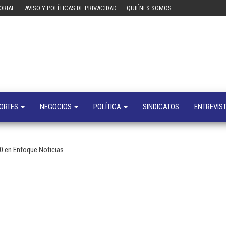
ORIAL
AVISO Y POLÍTICAS DE PRIVACIDAD
QUIÉNES SOMOS
Tecn
Noticias 
opinión
sobre
tecnologí
y
negocio
ORTES
NEGOCIOS
POLÍTICA
SINDICATOS
ENTREVIS
z0 en Enfoque Noticias