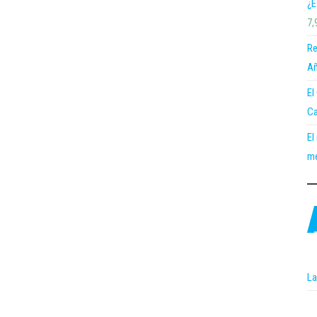
¿E
7,
Re
Añ
El
Ca
El
me
La