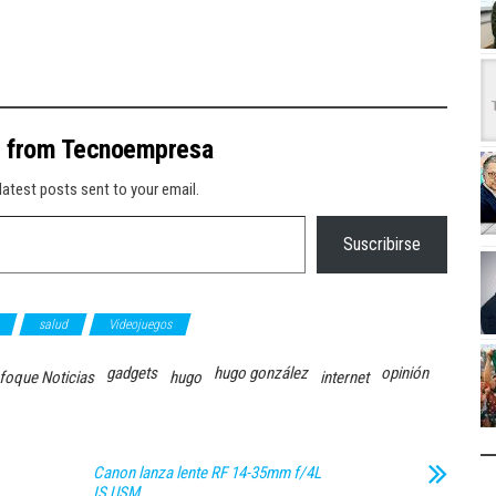
e from Tecnoempresa
latest posts sent to your email.
Suscribirse
salud
Videojuegos
gadgets
hugo gonzález
opinión
foque Noticias
hugo
internet
Canon lanza lente RF 14-35mm f/4L
IS USM