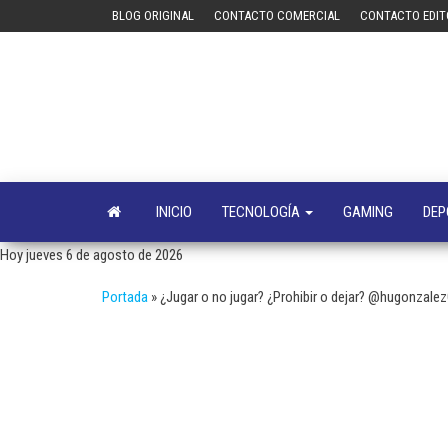
Saltar
BLOG ORIGINAL
CONTACTO COMERCIAL
CONTACTO EDIT
al
contenido
INICIO
TECNOLOGÍA
GAMING
DEP
Hoy jueves 6 de agosto de 2026
Portada
»
¿Jugar o no jugar? ¿Prohibir o dejar? @hugonzale