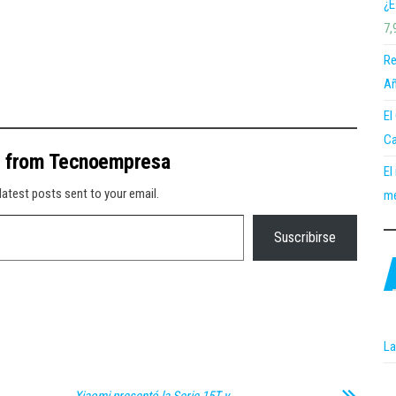
¿E
7,
Re
Añ
El
Ca
e from Tecnoempresa
El
latest posts sent to your email.
me
Suscribirse
La