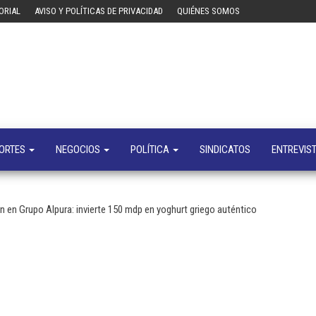
ORIAL
AVISO Y POLÍTICAS DE PRIVACIDAD
QUIÉNES SOMOS
Tecn
Noticias 
opinión
sobre
tecnologí
y
negocio
ORTES
NEGOCIOS
POLÍTICA
SINDICATOS
ENTREVIS
en Grupo Alpura: invierte 150 mdp en yoghurt griego auténtico