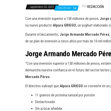
Por
REDACCIÓN
septiembre 24, 2025
Desactivado
Con una inversión superior a 150 millones de pesos,
Jorge 
su nuevo producto
Alpura GRIEGO
, un yoghurt elaborado 
Durante el lanzamiento,
Jorge Armando Mercado Pérez
,
de un plan de inversión a cinco años por más de 10 mil mill
J
orge Armando Mercado Pére
“Con una inversión superior a 150 millones de pesos, estam
demuestra nuestra confianza en el futuro del sector lácteo y
Mercado Pérez
.
El directivo subrayó que
Alpura GRIEGO
se convierte en un 
11 gramos de proteína natural por porción
Deslactosado
Sin azúcar añadida