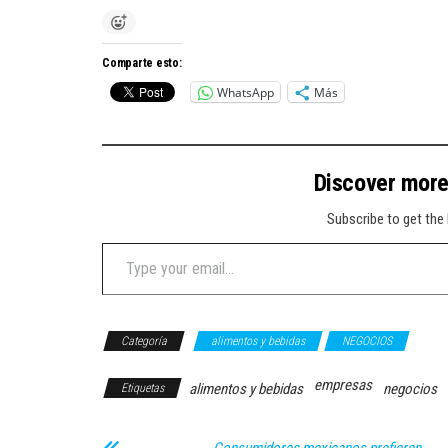
Comparte esto:
WhatsApp
Más
Discover mor
Subscribe to get the 
Type your email…
Categoría
alimentos y bebidas
NEGOCIOS
empresas
alimentos y bebidas
negocios
Etiquetas