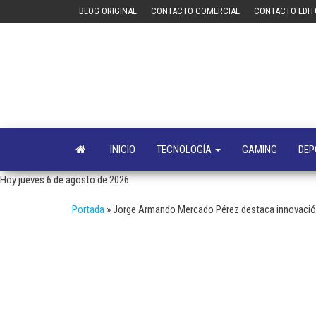
Saltar
BLOG ORIGINAL
CONTACTO COMERCIAL
CONTACTO EDIT
al
contenido
INICIO
TECNOLOGÍA
GAMING
DEP
Hoy jueves 6 de agosto de 2026
Portada
»
Jorge Armando Mercado Pérez destaca innovación 