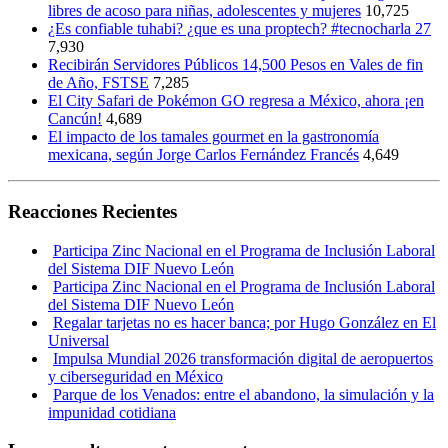
libres de acoso para niñas, adolescentes y mujeres
10,725
¿Es confiable tuhabi? ¿que es una proptech? #tecnocharla 27
7,930
Recibirán Servidores Públicos 14,500 Pesos en Vales de fin
de Año, FSTSE
7,285
El City Safari de Pokémon GO regresa a México, ahora ¡en
Cancún!
4,689
El impacto de los tamales gourmet en la gastronomía
mexicana, según Jorge Carlos Fernández Francés
4,649
Reacciones Recientes
Participa Zinc Nacional en el Programa de Inclusión Laboral
del Sistema DIF Nuevo León
Participa Zinc Nacional en el Programa de Inclusión Laboral
del Sistema DIF Nuevo León
Regalar tarjetas no es hacer banca; por Hugo González en El
Universal
Impulsa Mundial 2026 transformación digital de aeropuertos
y ciberseguridad en México
Parque de los Venados: entre el abandono, la simulación y la
impunidad cotidiana