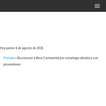
Saltar
A
al
l
contenido
t
e
r
Tecn
Noticias 
opinión
n
sobre
a
tecnologí
Hoy jueves 6 de agosto de 2026
y
r
negocio
Portada
»
Reconocen a Arca Continental por estrategia climática con
l
proveedores
a
n
a
v
e
g
a