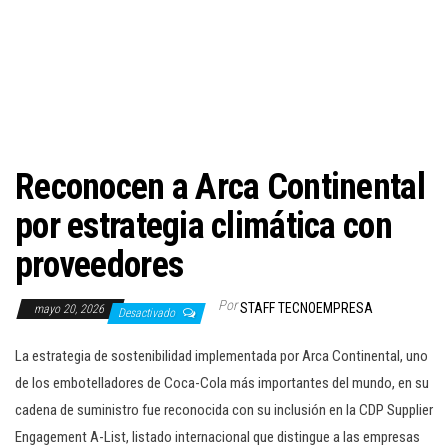
c
i
ó
n
Reconocen a Arca Continental
por estrategia climática con
proveedores
Por
STAFF TECNOEMPRESA
mayo 20, 2026
Desactivado
La estrategia de sostenibilidad implementada por Arca Continental, uno
de los embotelladores de Coca-Cola más importantes del mundo, en su
cadena de suministro fue reconocida con su inclusión en la CDP Supplier
Engagement A-List, listado internacional que distingue a las empresas