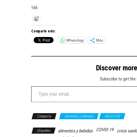
166
Comparte esto:
WhatsApp
Más
Discover mor
Subscribe to get the 
Type your email…
Categoría
alimentos y bebidas
NEGOCIOS
COVID-19
alimentos y bebidas
crisis sanit
Etiquetas