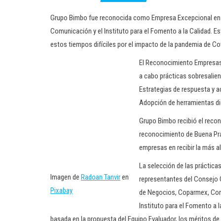
Grupo Bimbo fue reconocida como Empresa Excepcional en 4
Comunicación y el Instituto para el Fomento a la Calidad. 
estos tiempos difíciles por el impacto de la pandemia de Co
El Reconocimiento Empresas 
a cabo prácticas sobresalient
Estrategias de respuesta y 
Adopción de herramientas di
Grupo Bimbo recibió el reco
reconocimiento de Buena Prác
empresas en recibir la más al
La selección de las práctic
Imagen de
Radoan Tanvir
en
representantes del Consejo
Pixabay
de Negocios, Coparmex, Con
Instituto para el Fomento a l
basada en la propuesta del Equipo Evaluador, los méritos de 