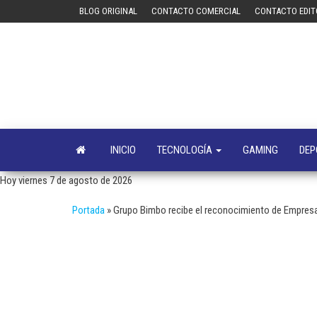
Saltar
BLOG ORIGINAL
CONTACTO COMERCIAL
CONTACTO EDIT
al
contenido
INICIO
TECNOLOGÍA
GAMING
DEP
Hoy viernes 7 de agosto de 2026
Portada
»
Grupo Bimbo recibe el reconocimiento de Empres