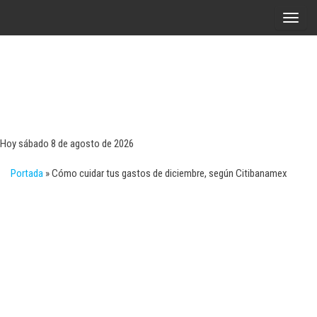
Saltar
A
al
l
contenido
t
e
r
Tecn
Noticias 
opinión
n
sobre
a
tecnologí
Hoy sábado 8 de agosto de 2026
y
r
negocio
Portada
»
Cómo cuidar tus gastos de diciembre, según Citibanamex
l
a
n
a
v
e
g
a