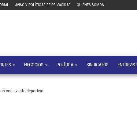
ORIAL
AVISO Y POLÍTICAS DE PRIVACIDAD
QUIÉNES SOMOS
Tecn
Noticias 
opinión
sobre
tecnologí
y
negocio
ORTES
NEGOCIOS
POLÍTICA
SINDICATOS
ENTREVIS
ños con evento deportivo