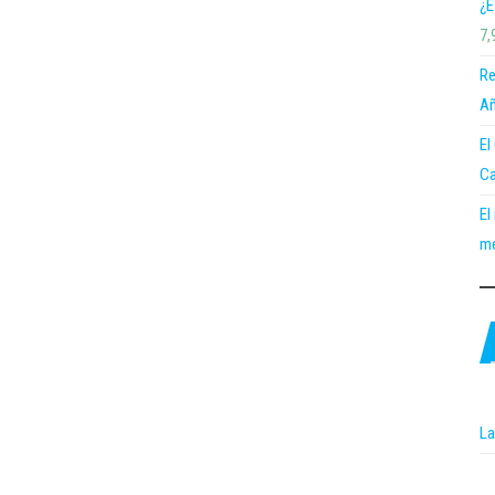
¿E
7,
Re
Añ
El
Ca
El
me
La