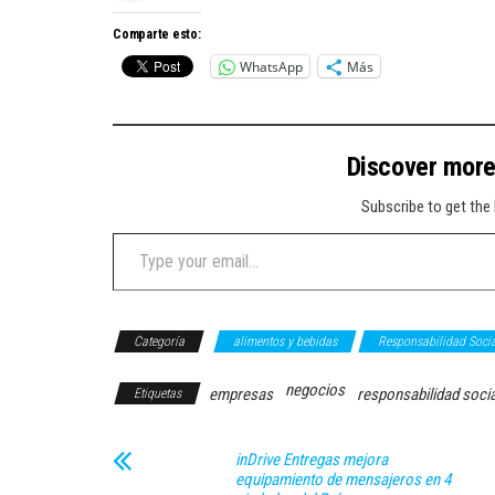
Comparte esto:
WhatsApp
Más
Discover mor
Subscribe to get the 
Type your email…
Categoría
alimentos y bebidas
Responsabilidad Socia
negocios
empresas
responsabilidad socia
Etiquetas
inDrive Entregas mejora
equipamiento de mensajeros en 4