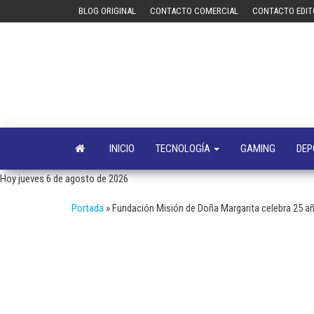
Saltar
BLOG ORIGINAL
CONTACTO COMERCIAL
CONTACTO EDIT
al
contenido
INICIO
TECNOLOGÍA
GAMING
DEP
Hoy jueves 6 de agosto de 2026
Portada
»
Fundación Misión de Doña Margarita celebra 25 a