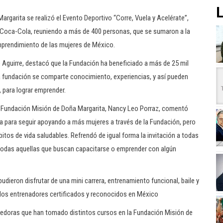
L
rgarita se realizó el Evento Deportivo “Corre, Vuela y Acelérate”,
Coca-Cola, reuniendo a más de 400 personas, que se sumaron a la
mprendimiento de las mujeres de México.
 Aguirre, destacó que la Fundación ha beneficiado a más de 25 mil
la fundación se comparte conocimiento, experiencias, y así pueden
 para lograr emprender.
la Fundación Misión de Doña Margarita, Nancy Leo Porraz, comentó
sa para seguir apoyando a más mujeres a través de la Fundación, pero
bitos de vida saludables. Refrendó de igual forma la invitación a todas
 todas aquellas que buscan capacitarse o emprender con algún
dieron disfrutar de una mini carrera, entrenamiento funcional, baile y
a, dos entrenadores certificados y reconocidos en México
dedoras que han tomado distintos cursos en la Fundación Misión de