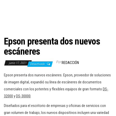
c
i
ó
n
Epson presenta dos nuevos
escáneres
Por
REDACCIÓN
junio 17, 2021
Desactivado
Epson presenta dos nuevos escáneres. Epson, proveedor de soluciones
de imagen digital, expandió su línea de escáneres de documentos
comerciales con los potentes y flexibles equipos de gran formato
DS-
32000
y
DS-30000
.
Diseñados para el escritorio de empresas y oficinas de servicios con
gran volumen de trabajo; los nuevos dispositivos incluyen una variedad