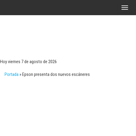
Saltar
A
al
l
contenido
t
e
r
Tecn
Noticias 
opinión
n
sobre
a
tecnologí
Hoy viernes 7 de agosto de 2026
y
r
negocio
Portada
»
Epson presenta dos nuevos escáneres
l
a
n
a
v
e
g
a