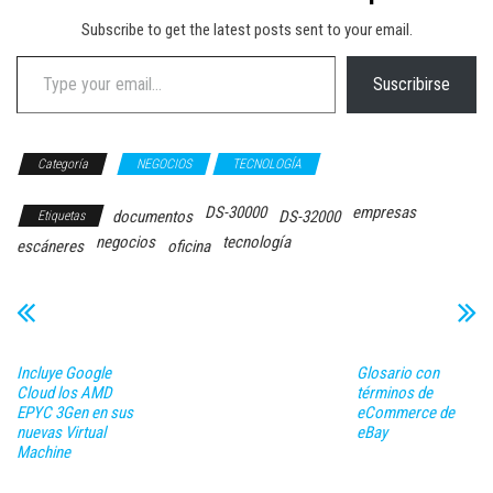
Subscribe to get the latest posts sent to your email.
Type your email…
Suscribirse
Categoría
NEGOCIOS
TECNOLOGÍA
DS-30000
empresas
documentos
DS-32000
Etiquetas
negocios
tecnología
escáneres
oficina
Incluye Google
Glosario con
Cloud los AMD
términos de
EPYC 3Gen en sus
eCommerce de
nuevas Virtual
eBay
Machine