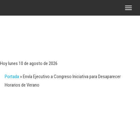
Saltar
A
al
l
contenido
t
e
r
Tecn
Noticias 
opinión
n
sobre
a
tecnologí
Hoy lunes 10 de agosto de 2026
y
r
negocio
Portada
»
Envía Ejecutivo a Congreso Iniciativa para Desaparecer
l
Horarios de Verano
a
n
a
v
e
g
a