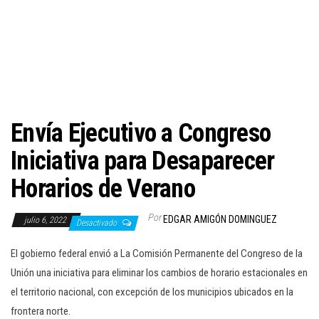
c
i
ó
n
Envía Ejecutivo a Congreso
Iniciativa para Desaparecer
Horarios de Verano
Por
EDGAR AMIGÓN DOMINGUEZ
julio 6, 2022
Desactivado
El gobierno federal envió a La Comisión Permanente del Congreso de la
Unión una iniciativa para eliminar los cambios de horario estacionales en
el territorio nacional, con excepción de los municipios ubicados en la
frontera norte.