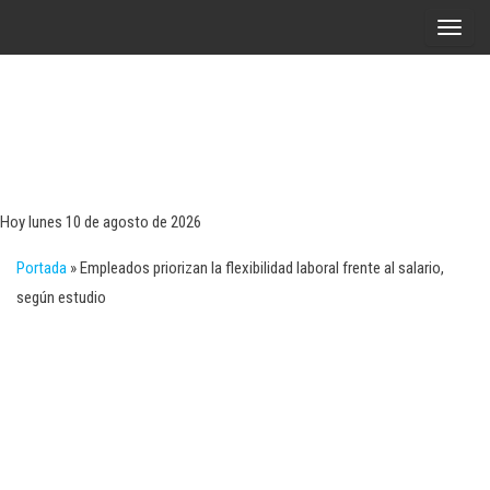
Saltar
A
al
l
contenido
t
e
r
Tecn
Noticias 
opinión
n
sobre
a
tecnologí
Hoy lunes 10 de agosto de 2026
y
r
negocio
Portada
»
Empleados priorizan la flexibilidad laboral frente al salario,
l
según estudio
a
n
a
v
e
g
a