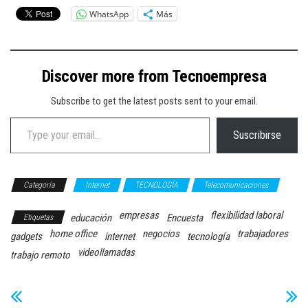
WhatsApp
Más
Discover more from Tecnoempresa
Subscribe to get the latest posts sent to your email.
Type your email…
Suscribirse
Categoría
Internet
TECNOLOGÍA
Telecomunicaciones
empresas
flexibilidad laboral
educación
Encuesta
Etiquetas
home office
negocios
trabajadores
gadgets
internet
tecnología
videollamadas
trabajo remoto