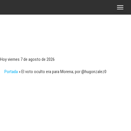
Saltar
A
al
l
contenido
t
e
r
Tecn
Noticias 
opinión
n
sobre
a
tecnologí
Hoy viernes 7 de agosto de 2026
y
r
negocio
Portada
»
El voto oculto era para Morena; por @hugonzalez0
l
a
n
a
v
e
g
a