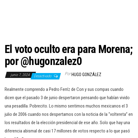
c
i
ó
n
El voto oculto era para Morena;
por @hugonzalez0
Por
HUGO GONZÁLEZ
junio 7, 2024
Desactivado
Realmente comprendo a Pedro Ferríz de Con y sus compas cuando
dicen que el pasado 3 de junio despertaron pensando que habían vivido
una pesadilla. Pobrecito. Lo mismo sentimos muchos mexicanos el 3
julio de 2006 cuando nos despertamos con la noticia de la “voltereta” en
los resultados de la elección presidencial de ese año. Solo que hay una
diferencia abismal de casi 17 millones de votos respecto a lo que pasó