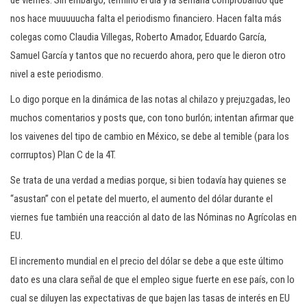
de viernes. Sin embargo, termino el día y la semana comprobando que
nos hace muuuuucha falta el periodismo financiero. Hacen falta más
colegas como Claudia Villegas, Roberto Amador, Eduardo García,
Samuel García y tantos que no recuerdo ahora, pero que le dieron otro
nivel a este periodismo.
Lo digo porque en la dinámica de las notas al chilazo y prejuzgadas, leo
muchos comentarios y posts que, con tono burlón; intentan afirmar que
los vaivenes del tipo de cambio en México, se debe al temible (para los
corrruptos) Plan C de la 4T.
Se trata de una verdad a medias porque, si bien todavía hay quienes se
“asustan” con el petate del muerto, el aumento del dólar durante el
viernes fue también una reacción al dato de las Nóminas no Agrícolas en
EU.
El incremento mundial en el precio del dólar se debe a que este último
dato es una clara señal de que el empleo sigue fuerte en ese país, con lo
cual se diluyen las expectativas de que bajen las tasas de interés en EU