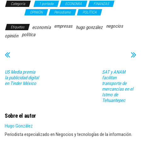
Categoría
1 portada
ECONOMIA
FINANZAS
Hugo
González
OPINIÓN
Periodismo
POLÍTICA
empresas
negocios
economía
hugo gonzález
Etiquetas
política
opinión
US Media premia
SAT y ANAM
la publicidad digital
facilitan
en Tinder México
transporte de
mercancías en el
Istmo de
Tehuantepec
Sobre el autor
Hugo González
Periodista especializado en Negocios y tecnologías de la información.