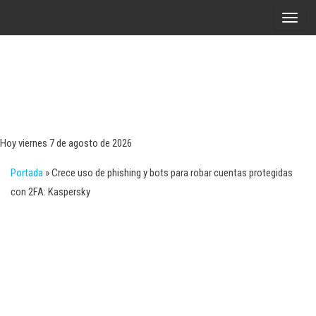
Saltar
A
al
l
contenido
t
e
r
Tecn
Noticias 
opinión
n
sobre
a
tecnologí
Hoy viernes 7 de agosto de 2026
y
r
negocio
Portada
»
Crece uso de phishing y bots para robar cuentas protegidas
l
con 2FA: Kaspersky
a
n
a
v
e
g
a