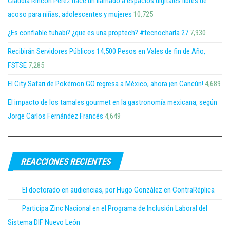
Claudia Rincón Pérez hace un llamado a espacios digitales libres de
acoso para niñas, adolescentes y mujeres
10,725
¿Es confiable tuhabi? ¿que es una proptech? #tecnocharla 27
7,930
Recibirán Servidores Públicos 14,500 Pesos en Vales de fin de Año,
FSTSE
7,285
El City Safari de Pokémon GO regresa a México, ahora ¡en Cancún!
4,689
El impacto de los tamales gourmet en la gastronomía mexicana, según
Jorge Carlos Fernández Francés
4,649
REACCIONES RECIENTES
El doctorado en audiencias, por Hugo González en ContraRéplica
Participa Zinc Nacional en el Programa de Inclusión Laboral del
Sistema DIF Nuevo León