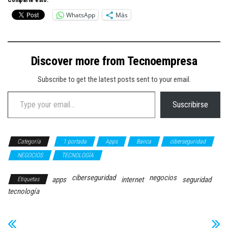
Comparte esto:
WhatsApp
Más
Discover more from Tecnoempresa
Subscribe to get the latest posts sent to your email.
Type your email…
Suscribirse
Categoría
1 portada
Apps
Banca
ciberseguridad
NEGOCIOS
TECNOLOGÍA
ciberseguridad
negocios
apps
internet
seguridad
Etiquetas
tecnología