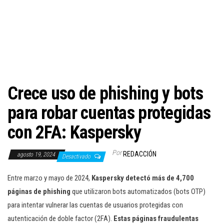
c
i
ó
n
Crece uso de phishing y bots
para robar cuentas protegidas
con 2FA: Kaspersky
Por
REDACCIÓN
agosto 19, 2024
Desactivado
Entre marzo y mayo de 2024,
Kaspersky detectó más de 4,700
páginas de phishing
que utilizaron bots automatizados (bots OTP)
para intentar vulnerar las cuentas de usuarios protegidas con
autenticación de doble factor (2FA).
Estas páginas fraudulentas