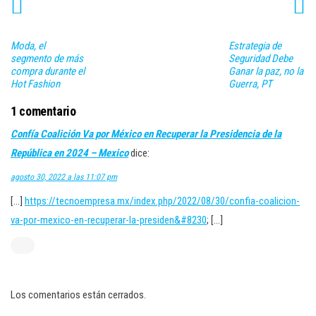
Moda, el
Estrategia de
segmento de más
Seguridad Debe
compra durante el
Ganar la paz, no la
Hot Fashion
Guerra, PT
1 comentario
Confía Coalición Va por México en Recuperar la Presidencia de la
República en 2024 – Mexico
dice:
agosto 30, 2022 a las 11:07 pm
[…]
https://tecnoempresa.mx/index.php/2022/08/30/confia-coalicion-
va-por-mexico-en-recuperar-la-presiden&#8230
; […]
Los comentarios están cerrados.