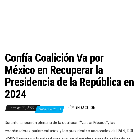
c
i
ó
n
Confía Coalición Va por
México en Recuperar la
Presidencia de la República en
2024
Por
REDACCIÓN
agosto 30, 2022
Desactivado
Durante la reunión plenaria de la coalición “Va por México”, los
coordinadores parlamentarios y los presidentes nacionales del PAN, PRI