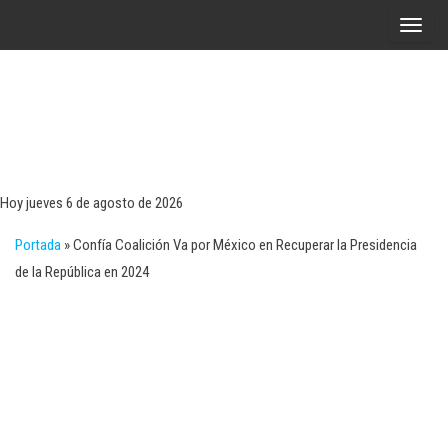
Saltar
A
al
l
contenido
t
e
r
Tecn
Noticias 
opinión
n
sobre
a
tecnologí
Hoy jueves 6 de agosto de 2026
y
r
negocio
Portada
»
Confía Coalición Va por México en Recuperar la Presidencia
l
de la República en 2024
a
n
a
v
e
g
a