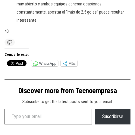
muy abierto y ambos equipos generan ocasiones
constantemente, apostar al “más de 2.5 goles” puede resultar
interesante.
40
Comparte esto:
WhatsApp
Más
Discover more from Tecnoempresa
Subscribe to get the latest posts sent to your email.
Type your email…
Suscribirse