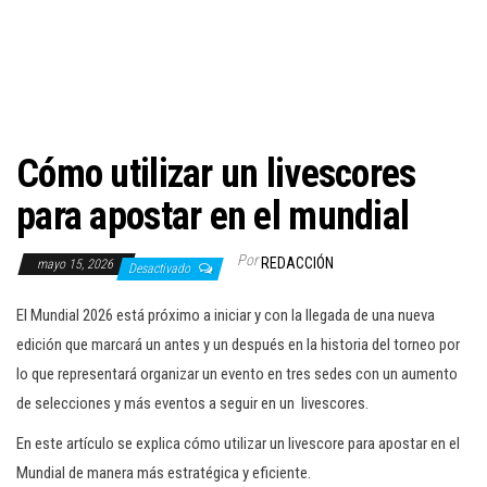
c
i
ó
n
Cómo utilizar un livescores
para apostar en el mundial
Por
REDACCIÓN
mayo 15, 2026
Desactivado
El Mundial 2026 está próximo a iniciar y con la llegada de una nueva
edición que marcará un antes y un después en la historia del torneo por
lo que representará organizar un evento en tres sedes con un aumento
de selecciones y más eventos a seguir en un livescores.
En este artículo se explica cómo utilizar un livescore para apostar en el
Mundial de manera más estratégica y eficiente.