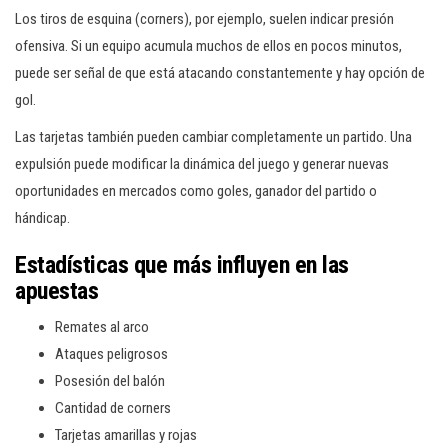
Los tiros de esquina (corners), por ejemplo, suelen indicar presión
ofensiva. Si un equipo acumula muchos de ellos en pocos minutos,
puede ser señal de que está atacando constantemente y hay opción de
gol.
Las tarjetas también pueden cambiar completamente un partido. Una
expulsión puede modificar la dinámica del juego y generar nuevas
oportunidades en mercados como goles, ganador del partido o
hándicap.
Estadísticas que más influyen en las
apuestas
Remates al arco
Ataques peligrosos
Posesión del balón
Cantidad de corners
Tarjetas amarillas y rojas