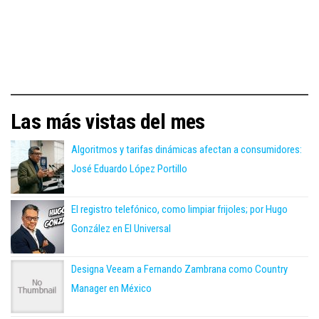
Las más vistas del mes
Algoritmos y tarifas dinámicas afectan a consumidores:
José Eduardo López Portillo
El registro telefónico, como limpiar frijoles; por Hugo
González en El Universal
Designa Veeam a Fernando Zambrana como Country
Manager en México