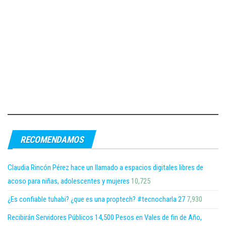
RECOMENDAMOS
Claudia Rincón Pérez hace un llamado a espacios digitales libres de
acoso para niñas, adolescentes y mujeres
10,725
¿Es confiable tuhabi? ¿que es una proptech? #tecnocharla 27
7,930
Recibirán Servidores Públicos 14,500 Pesos en Vales de fin de Año,