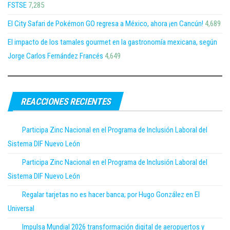
FSTSE
7,285
El City Safari de Pokémon GO regresa a México, ahora ¡en Cancún!
4,689
El impacto de los tamales gourmet en la gastronomía mexicana, según
Jorge Carlos Fernández Francés
4,649
REACCIONES RECIENTES
Participa Zinc Nacional en el Programa de Inclusión Laboral del
Sistema DIF Nuevo León
Participa Zinc Nacional en el Programa de Inclusión Laboral del
Sistema DIF Nuevo León
Regalar tarjetas no es hacer banca; por Hugo González en El
Universal
Impulsa Mundial 2026 transformación digital de aeropuertos y