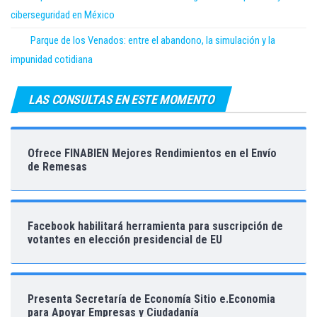
ciberseguridad en México
Parque de los Venados: entre el abandono, la simulación y la
impunidad cotidiana
LAS CONSULTAS EN ESTE MOMENTO
Ofrece FINABIEN Mejores Rendimientos en el Envío
de Remesas
Facebook habilitará herramienta para suscripción de
votantes en elección presidencial de EU
Presenta Secretaría de Economía Sitio e.Economia
para Apoyar Empresas y Ciudadanía