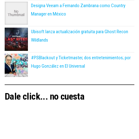
Designa Veeam a Fernando Zambrana como Country
Manager en México
Ubisoft lanza actualización gratuita para Ghost Recon
Wildlands
#PSBlackout y Ticketmaster, dos entretenimientos; por
Hugo González en El Universal
Dale click... no cuesta