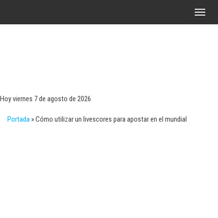
Saltar
A
al
l
contenido
t
e
r
Tecn
Noticias 
opinión
n
sobre
a
tecnologí
Hoy viernes 7 de agosto de 2026
y
r
negocio
Portada
»
Cómo utilizar un livescores para apostar en el mundial
l
a
n
a
v
e
g
a