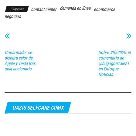
demanda en línea
contact center
ecommerce
Etiquetas
negocios
Confirmado: se
Sobre #Ifa2020, el
dispara valor de
comentario de
Apple y Tesla tras
@hugogonzalez1
split accionario
en Enfoque
Noticias.
OAZIS SELFCARE CDMX