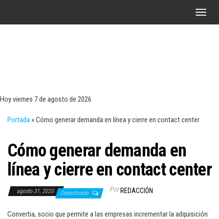
Saltar
A
al
l
contenido
t
e
r
Tecn
Noticias 
opinión
n
sobre
a
tecnologí
Hoy viernes 7 de agosto de 2026
y
r
negocio
Portada
»
Cómo generar demanda en línea y cierre en contact center
l
a
Cómo generar demanda en
n
a
línea y cierre en contact center
v
e
Por
REDACCIÓN
agosto 31, 2020
Desactivado
g
a
Convertia, socio que permite a las empresas incrementar la adquisición