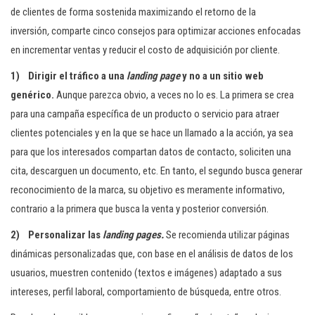
c
de clientes de forma sostenida maximizando el retorno de la
i
inversión
,
comparte cinco consejos para optimizar acciones enfocadas
ó
en incrementar ventas y reducir el costo de adquisición por cliente.
n
1)
Dirigir el tráfico a una
landing page
y no a un sitio web
genérico.
Aunque parezca obvio, a veces no lo es. La primera se crea
para una campaña específica de un producto o servicio para atraer
clientes potenciales y en la que se hace un llamado a la acción, ya sea
para que los interesados compartan datos de contacto, soliciten una
cita, descarguen un documento, etc. En tanto, el segundo busca generar
reconocimiento de la marca, su objetivo es meramente informativo,
contrario a la primera que busca la venta y posterior conversión.
2) Personalizar las
landing pages.
Se recomienda utilizar páginas
dinámicas personalizadas que, con base en el análisis de datos de los
usuarios, muestren contenido (textos e imágenes) adaptado a sus
intereses, perfil laboral, comportamiento de búsqueda, entre otros.