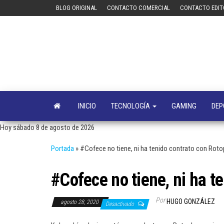
Saltar
BLOG ORIGINAL
CONTACTO COMERCIAL
CONTACTO EDIT
al
contenido
INICIO
TECNOLOGÍA
GAMING
DEP
Hoy sábado 8 de agosto de 2026
Portada
»
#Cofece no tiene, ni ha tenido contrato con Roto
#Cofece no tiene, ni ha t
Por
HUGO GONZÁLEZ
agosto 28, 2020
Desactivado