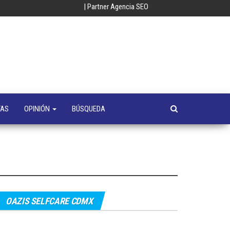
| Partner Agencia SEO
oempresa
y
a
s
TAS
OPINIÓN
BÚSQUEDA
OAZIS SELFCARE CDMX