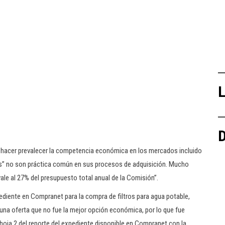
L
D
y hacer prevalecer la competencia económica en los mercados incluido
tas” no son práctica común en sus procesos de adquisición. Mucho
ale al 27% del presupuesto total anual de la Comisión”.
pediente en Compranet para la compra de filtros para agua potable,
una oferta que no fue la mejor opción económica, por lo que fue
hoja 2 del reporte del expediente disponible en Compranet con la