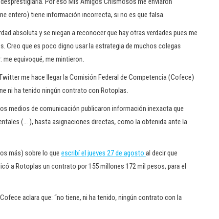
re desprestigiarla. Por eso Mis Amigos Chismosos me enviaron
e entero) tiene información incorrecta, si no es que falsa.
rdad absoluta y se niegan a reconocer que hay otras verdades pues me
es. Creo que es poco digno usar la estrategia de muchos colegas
ir: me equivoqué, me mintieron.
 Twitter me hace llegar la Comisión Federal de Competencia (Cofece)
ene ni ha tenido ningún contrato con Rotoplas.
rsos medios de comunicación publicaron información inexacta que
ntales (… ), hasta asignaciones directas, como la obtenida ante Ia
ros más) sobre lo que
escribí el jueves 27 de agosto
al decir que
có a Rotoplas un contrato por 155 millones 172 mil pesos, para el
fece aclara que: “no tiene, ni ha tenido, ningún contrato con la