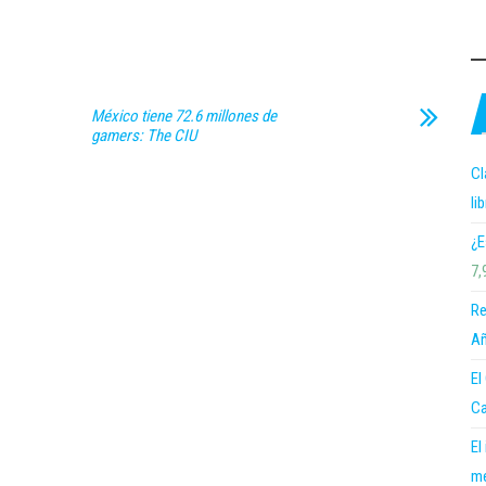
México tiene 72.6 millones de
gamers: The CIU
Cl
li
¿E
7,
Re
Añ
El
Ca
El
me