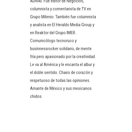
ADN40. Fue editor de Negocios,
columnista y comentarista de TV en
Grupo Milenio. También fue columnista
y analista en El Heraldo Media Group y
en Reaktor del Grupo IMER.
Comunicólogo tecnoruco y
businnessrocker solidario, de mente
fría pero apasionado por la creatividad.
Le va al América y le encanta el albur y
el doble sentido. Chairo de corazón y
respetuoso de todas las opiniones.
Amante de México y sus mexicanos
chidos.