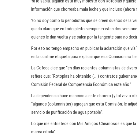
Ya lo sabía: alguien está muy molesto con Rotoplas y quie
información que chorreaba mala leche y que incluso (ahora m
Yo no soy como lo periodistas que se creen dueños de la ve
queda claro que en todo pleito siempre existen dos version
quienes le dan vuelta y se salen por la tangente para no dec
Por eso no tengo empacho en publicar la aclaración que vía
en la cual me etiqueta para explicar que esa Comisión no ti
La Cofece dice que “en días recientes columnistas de dive
refiere que: “Rotoplas ha obtenido (… ) contratos gubername
Comisión Federal de Competencia Económica este año.”
La dependencia hace mención a este chorero (y tal vez a ot
“algunos (columnistas) agregan que esta Comisión: le adjudi
servicio de purificación de agua potable”.
Lo que me entristece con Mis Amigos Chismosos es que la Co
marca citada”.