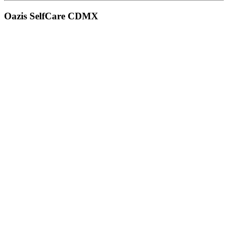
Oazis SelfCare CDMX