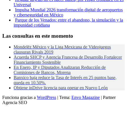
Universal
Impulsa Mundial 2026 transformación digital de aeropuertos
y ciberseguridad en México
Parque de los Venados: entre el abandono, la simulación y la
impunidad cotidiana
Las consultas en este momento
Mondelēz México y la Liga Mexicana de Videojuegos
clausuran Rivals 2019
Acuerda SHCP y Agencia Francesa de Desarrollo Fortalecer
Financiamiento Sostenible
En Enero, IP y Diputados Analizaran Reducción de
Comisiones de Bancos, Morena
Banxico baja reduce la Tasa de Interés en 25 puntos base,
queda en 10.50%.
Obtiene inDrive licencia para operar en Nuevo León
Funciona gracias a
WordPress
|
Tema:
Envo Magazine
| Partner
Agencia SEO