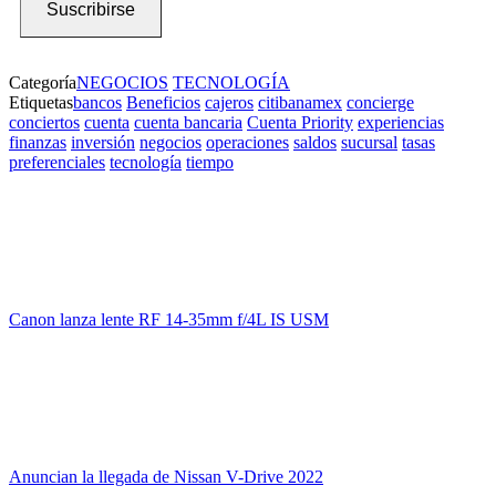
Suscribirse
Categoría
NEGOCIOS
TECNOLOGÍA
Etiquetas
bancos
Beneficios
cajeros
citibanamex
concierge
conciertos
cuenta
cuenta bancaria
Cuenta Priority
experiencias
finanzas
inversión
negocios
operaciones
saldos
sucursal
tasas
preferenciales
tecnología
tiempo
Canon lanza lente RF 14-35mm f/4L IS USM
Anuncian la llegada de Nissan V-Drive 2022