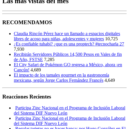
Las más vistas del mes
RECOMENDAMOS
Claudia Rincón Pérez hace un llamado a espacios digitales
libres de acoso para niñas, adolescentes y mujeres
10,725
¿Es confiable tuhabi? ¿que es una proptech? #tecnocharla 27
7,930
Recibirán Servidores Públicos 14,500 Pesos en Vales de fin
de Año, FSTSE
7,285
El City Safari de Pokémon GO regresa a México, ahora ¡en
Cancún!
4,689
El impacto de los tamales gourmet en la gastronomía
mexicana, según Jorge Carlos Fernández Francés
4,649
Reacciones Recientes
Participa Zinc Nacional en el Programa de Inclusión Laboral
del Sistema DIF Nuevo León
Participa Zinc Nacional en el Programa de Inclusión Laboral
del Sistema DIF Nuevo León
Regalar tarjetas no es hacer banca; por Hugo González en El