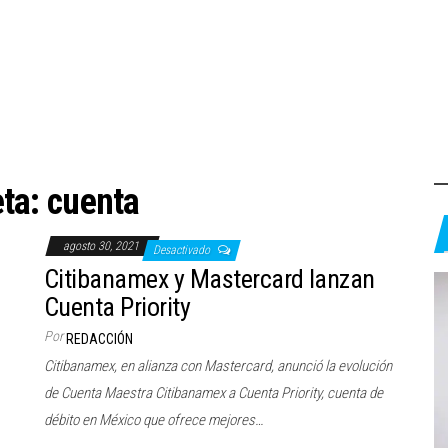
eta:
cuenta
agosto 30, 2021
Desactivado
Citibanamex y Mastercard lanzan
Cuenta Priority
Por
REDACCIÓN
Citibanamex, en alianza con Mastercard, anunció la evolución
de Cuenta Maestra Citibanamex a Cuenta Priority, cuenta de
débito en México que ofrece mejores…