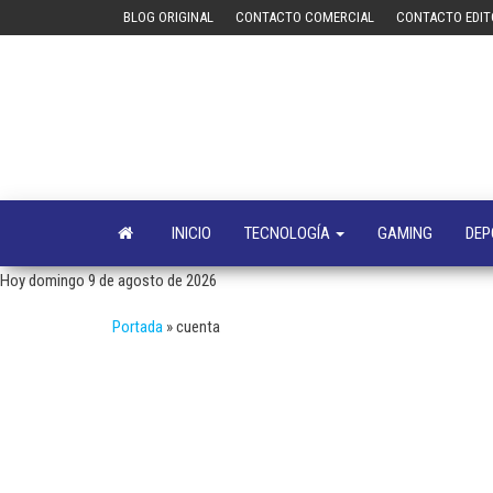
Saltar
BLOG ORIGINAL
CONTACTO COMERCIAL
CONTACTO EDIT
al
contenido
INICIO
TECNOLOGÍA
GAMING
DEP
Hoy domingo 9 de agosto de 2026
Portada
»
cuenta