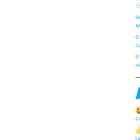
7,
Re
Añ
El
Ca
El
me
Co
La