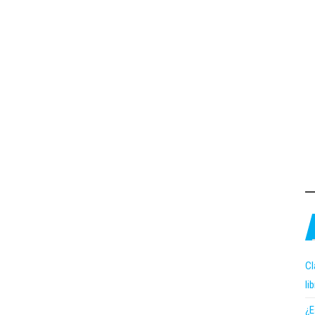
Cl
li
¿E