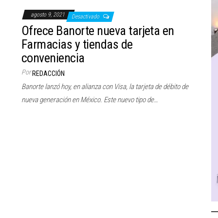
agosto 9, 2021
Desactivado
Ofrece Banorte nueva tarjeta en
Farmacias y tiendas de
conveniencia
Por
REDACCIÓN
Banorte lanzó hoy, en alianza con Visa, la tarjeta de débito de
nueva generación en México. Este nuevo tipo de…