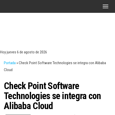
Saltar
A
al
l
contenido
t
e
r
Tecn
Noticias 
opinión
n
sobre
a
tecnologí
Hoy jueves 6 de agosto de 2026
y
r
negocio
Portada
»
Check Point Software Technologies se integra con Alibaba
l
Cloud
a
n
Check Point Software
a
v
Technologies se integra con
e
Alibaba Cloud
g
a