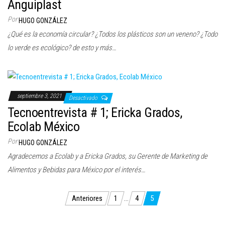
Anguiplast
Por
HUGO GONZÁLEZ
¿Qué es la economía circular? ¿Todos los plásticos son un veneno? ¿Todo
lo verde es ecológico? de esto y más…
septiembre 3, 2021
Desactivado
Tecnoentrevista # 1; Ericka Grados,
Ecolab México
Por
HUGO GONZÁLEZ
Agradecemos a Ecolab y a Ericka Grados, su Gerente de Marketing de
Alimentos y Bebidas para México por el interés…
Paginación
Anteriores
1
…
4
5
de