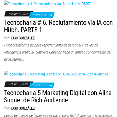
octubre 8, 2021
Desactivado
Tecnocharla # 6. Reclutamiento vía IA con
Hitch. PARTE 1
Por
HUGO GONZÁLEZ
Hitch plataforma es para reclutamiento de personal a través de
inteligencia artificial. Gabriela Ceballos tiene un amplio conocimiento del
ecosistema…
octubre 1, 2021
Desactivado
Tecnocharla 5 Marketing Digital con Aline
Suquet de Rich Audience
Por
HUGO GONZÁLEZ
Luego de 4 años de haber ingresado al país, Rich Audience – la empresa