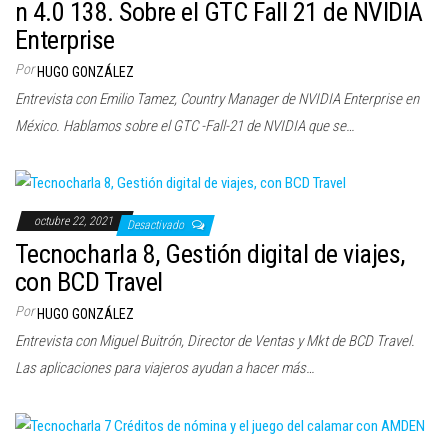
n 4.0 138. Sobre el GTC Fall 21 de NVIDIA
Enterprise
Por
HUGO GONZÁLEZ
Entrevista con Emilio Tamez, Country Manager de NVIDIA Enterprise en
México. Hablamos sobre el GTC -Fall-21 de NVIDIA que se…
octubre 22, 2021
Desactivado
Tecnocharla 8, Gestión digital de viajes,
con BCD Travel
Por
HUGO GONZÁLEZ
Entrevista con Miguel Buitrón, Director de Ventas y Mkt de BCD Travel.
Las aplicaciones para viajeros ayudan a hacer más…