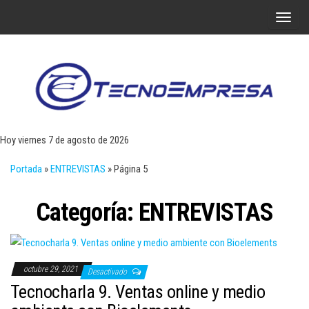
Saltar
A
al
l
contenido
t
e
r
Tecn
Noticias 
opinión
n
sobre
a
tecnologí
Hoy viernes 7 de agosto de 2026
y
r
negocio
Portada
»
ENTREVISTAS
»
Página 5
l
a
Categoría:
ENTREVISTAS
n
a
v
e
octubre 29, 2021
Desactivado
g
Tecnocharla 9. Ventas online y medio
a