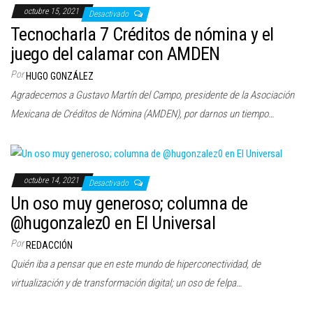
octubre 15, 2021
Desactivado
Tecnocharla 7 Créditos de nómina y el
juego del calamar con AMDEN
Por
HUGO GONZÁLEZ
Agradecemos a Gustavo Martín del Campo, presidente de la Asociación
Mexicana de Créditos de Nómina (AMDEN), por darnos un tiempo…
octubre 14, 2021
Desactivado
Un oso muy generoso; columna de
@hugonzalez0 en El Universal
Por
REDACCIÓN
Quién iba a pensar que en este mundo de hiperconectividad, de
virtualización y de transformación digital; un oso de felpa…