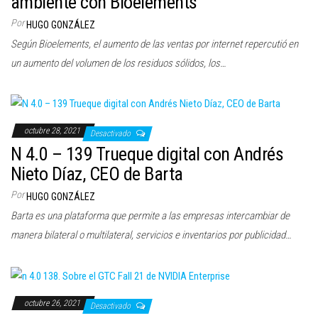
ambiente con Bioelements
c
Por
HUGO GONZÁLEZ
i
Según Bioelements, el aumento de las ventas por internet repercutió en
ó
un aumento del volumen de los residuos sólidos, los…
n
octubre 28, 2021
Desactivado
N 4.0 – 139 Trueque digital con Andrés
Nieto Díaz, CEO de Barta
Por
HUGO GONZÁLEZ
Barta es una plataforma que permite a las empresas intercambiar de
manera bilateral o multilateral, servicios e inventarios por publicidad…
octubre 26, 2021
Desactivado