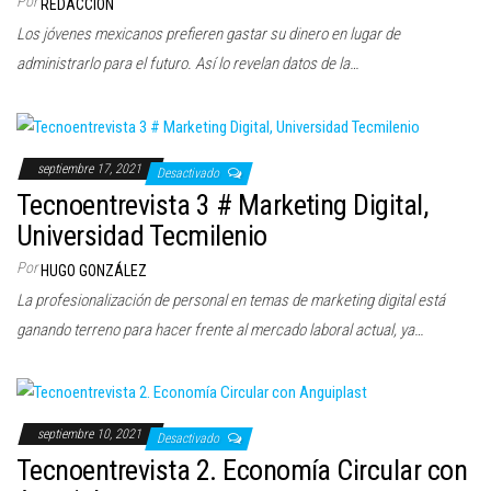
Por
REDACCIÓN
Los jóvenes mexicanos prefieren gastar su dinero en lugar de
administrarlo para el futuro. Así lo revelan datos de la…
septiembre 17, 2021
Desactivado
Tecnoentrevista 3 # Marketing Digital,
Universidad Tecmilenio
Por
HUGO GONZÁLEZ
La profesionalización de personal en temas de marketing digital está
ganando terreno para hacer frente al mercado laboral actual, ya…
septiembre 10, 2021
Desactivado
Tecnoentrevista 2. Economía Circular con