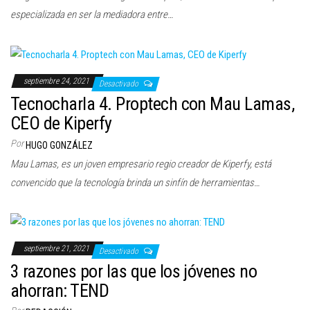
especializada en ser la mediadora entre…
septiembre 24, 2021
Desactivado
Tecnocharla 4. Proptech con Mau Lamas,
CEO de Kiperfy
Por
HUGO GONZÁLEZ
Mau Lamas, es un joven empresario regio creador de Kiperfy, está
convencido que la tecnología brinda un sinfín de herramientas…
septiembre 21, 2021
Desactivado
3 razones por las que los jóvenes no
ahorran: TEND