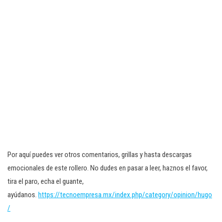
Por aquí puedes ver otros comentarios, grillas y hasta descargas
emocionales de este rollero. No dudes en pasar a leer, haznos el favor,
tira el paro, echa el guante,
ayúdanos.
https://tecnoempresa.mx/index.php/category/opinion/hugo
/