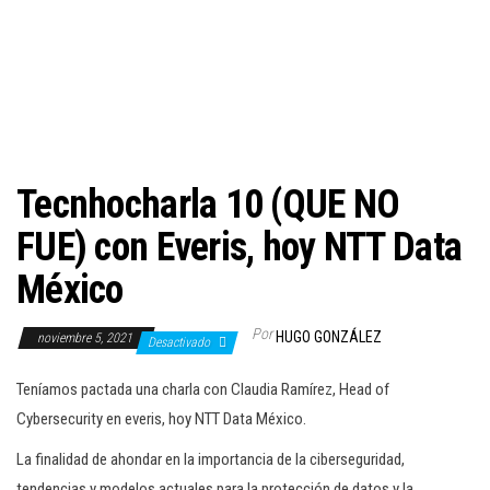
c
i
ó
n
Tecnhocharla 10 (QUE NO
FUE) con Everis, hoy NTT Data
México
Por
HUGO GONZÁLEZ
noviembre 5, 2021
Desactivado
Teníamos pactada una charla con Claudia Ramírez, Head of
Cybersecurity en everis, hoy NTT Data México.
La finalidad de ahondar en la importancia de la ciberseguridad,
tendencias y modelos actuales para la protección de datos y la