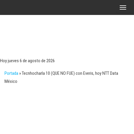
Saltar
A
al
l
contenido
t
e
r
Tecn
Noticias 
opinión
n
sobre
a
tecnologí
Hoy jueves 6 de agosto de 2026
y
r
negocio
Portada
»
Tecnhocharla 10 (QUE NO FUE) con Everis, hoy NTT Data
l
México
a
n
a
v
e
g
a