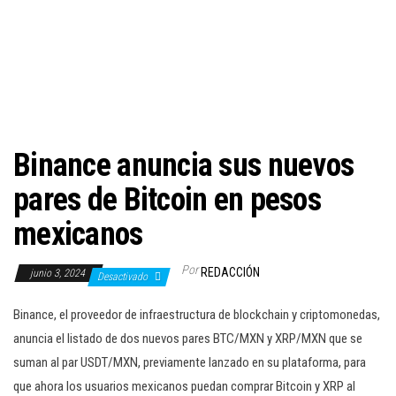
c
i
ó
n
Binance anuncia sus nuevos
pares de Bitcoin en pesos
mexicanos
Por
REDACCIÓN
junio 3, 2024
Desactivado
Binance, el proveedor de infraestructura de blockchain y criptomonedas,
anuncia el listado de dos nuevos pares BTC/MXN y XRP/MXN que se
suman al par USDT/MXN, previamente lanzado en su plataforma, para
que ahora los usuarios mexicanos puedan comprar Bitcoin y XRP al