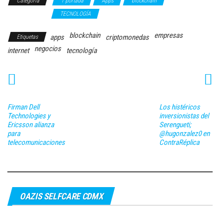
Categoría
1 portada
Apps
blockchain
criptomonedas
TECNOLOGÍA
blockchain
empresas
apps
criptomonedas
Etiquetas
negocios
internet
tecnología
Firman Dell
Los histéricos
Technologies y
inversionistas del
Ericsson alianza
Serengueti;
para
@hugonzalez0 en
telecomunicaciones
ContraRéplica
OAZIS SELFCARE CDMX