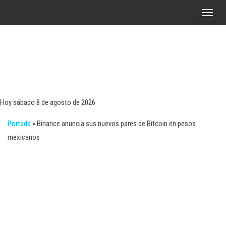
Saltar
A
al
l
contenido
t
e
r
Tecn
Noticias 
opinión
n
sobre
a
tecnologí
Hoy sábado 8 de agosto de 2026
y
r
negocio
Portada
»
Binance anuncia sus nuevos pares de Bitcoin en pesos
l
mexicanos
a
n
a
v
e
g
a