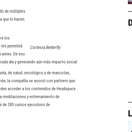
do de múltiples
a que lo hacen
D
re los
 les permitirá
Cortesía Betterfly
a antes. De eso
 cada día y generando aún más impacto social.
 vida, de salud, oncológico y de mascotas,
más, la compañía se asoció con partners que
pueden acceder a los contenidos de Headspace
ra meditaciones y entrenamiento de
más de 200 cursos ejecutivos de
L