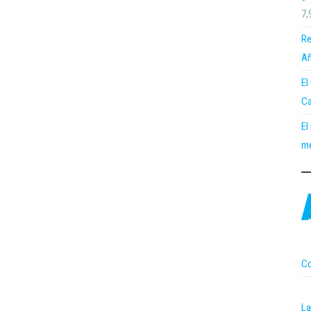
7,
Re
Añ
El
Ca
El
me
Co
La