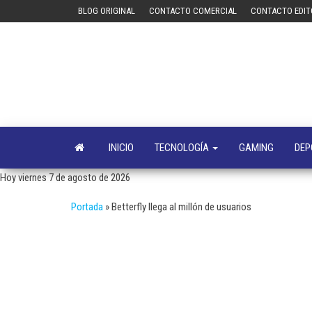
Saltar
BLOG ORIGINAL
CONTACTO COMERCIAL
CONTACTO EDIT
al
contenido
INICIO
TECNOLOGÍA
GAMING
DEP
Hoy viernes 7 de agosto de 2026
Portada
»
Betterfly llega al millón de usuarios