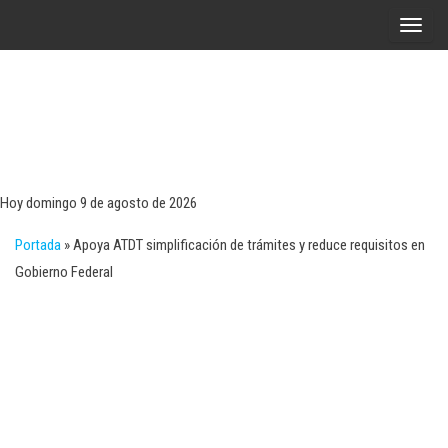
Saltar
A
al
l
contenido
t
e
r
Tecn
Noticias 
opinión
n
sobre
a
tecnologí
Hoy domingo 9 de agosto de 2026
y
r
negocio
Portada
»
Apoya ATDT simplificación de trámites y reduce requisitos en
l
Gobierno Federal
a
n
a
v
e
g
a