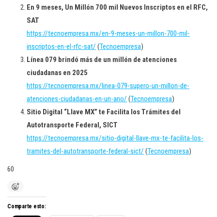
En 9 meses, Un Millón 700 mil Nuevos Inscriptos en el RFC,
SAT
https://tecnoempresa.mx/en-9-meses-un-millon-700-mil-
inscriptos-en-el-rfc-sat/
(
Tecnoempresa
)
Línea 079 brindó más de un millón de atenciones
ciudadanas en 2025
https://tecnoempresa.mx/linea-079-supero-un-millon-de-
atenciones-ciudadanas-en-un-ano/
(
Tecnoempresa
)
Sitio Digital “Llave MX” te Facilita los Trámites del
Autotransporte Federal, SICT
https://tecnoempresa.mx/sitio-digital-llave-mx-te-facilita-los-
tramites-del-autotransporte-federal-sict/
(
Tecnoempresa
)
60
Comparte esto: