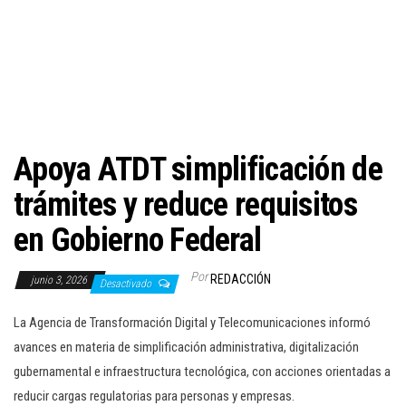
c
i
ó
n
Apoya ATDT simplificación de
trámites y reduce requisitos
en Gobierno Federal
Por
REDACCIÓN
junio 3, 2026
Desactivado
La Agencia de Transformación Digital y Telecomunicaciones informó
avances en materia de simplificación administrativa, digitalización
gubernamental e infraestructura tecnológica, con acciones orientadas a
reducir cargas regulatorias para personas y empresas.